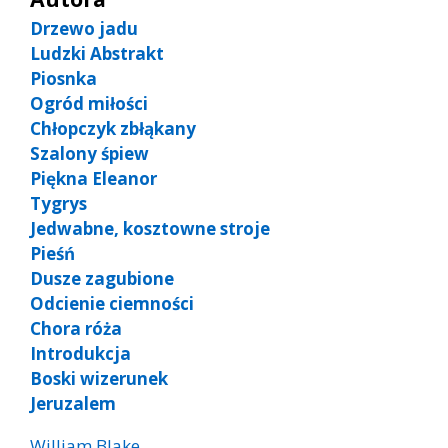
Drzewo jadu
Ludzki Abstrakt
Piosnka
Ogród miłości
Chłopczyk zbłąkany
Szalony śpiew
Piękna Eleanor
Tygrys
Jedwabne, kosztowne stroje
Pieśń
Dusze zagubione
Odcienie ciemności
Chora róża
Introdukcja
Boski wizerunek
Jeruzalem
William Blake