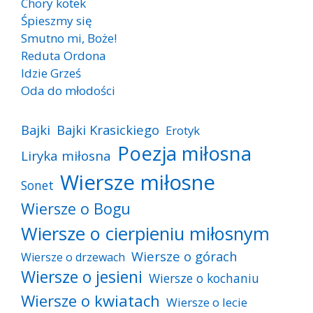
Chory kotek
Śpieszmy się
Smutno mi, Boże!
Reduta Ordona
Idzie Grześ
Oda do młodości
Bajki
Bajki Krasickiego
Erotyk
Poezja miłosna
Liryka miłosna
Wiersze miłosne
Sonet
Wiersze o Bogu
Wiersze o cierpieniu miłosnym
Wiersze o górach
Wiersze o drzewach
Wiersze o jesieni
Wiersze o kochaniu
Wiersze o kwiatach
Wiersze o lecie