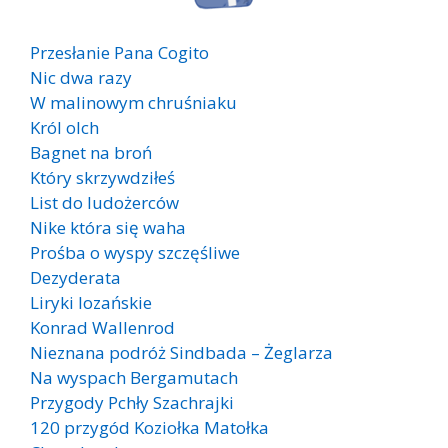
Przesłanie Pana Cogito
Nic dwa razy
W malinowym chruśniaku
Król olch
Bagnet na broń
Który skrzywdziłeś
List do ludożerców
Nike która się waha
Prośba o wyspy szczęśliwe
Dezyderata
Liryki lozańskie
Konrad Wallenrod
Nieznana podróż Sindbada – Żeglarza
Na wyspach Bergamutach
Przygody Pchły Szachrajki
120 przygód Koziołka Matołka