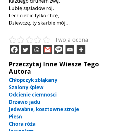
Każdego druhem zwę,
Lubię sąsiadów rój,
Lecz ciebie tylko chcę,
Dziewczę, ty skarbie mój…
Twoja ocena
Przeczytaj Inne Wiesze Tego
Autora
Chłopczyk zbłąkany
Szalony śpiew
Odcienie ciemności
Drzewo jadu
Jedwabne, kosztowne stroje
Pieśń
Chora róża