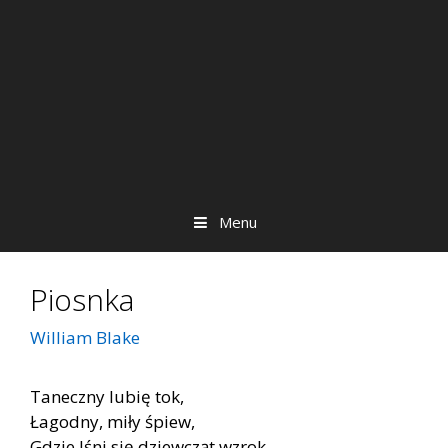
Menu
Piosnka
William Blake
Taneczny lubię tok,
Łagodny, miły śpiew,
Gdzie lśni się dziewcząt wzrok,