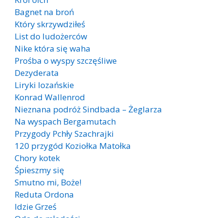
Bagnet na broń
Który skrzywdziłeś
List do ludożerców
Nike która się waha
Prośba o wyspy szczęśliwe
Dezyderata
Liryki lozańskie
Konrad Wallenrod
Nieznana podróż Sindbada – Żeglarza
Na wyspach Bergamutach
Przygody Pchły Szachrajki
120 przygód Koziołka Matołka
Chory kotek
Śpieszmy się
Smutno mi, Boże!
Reduta Ordona
Idzie Grześ