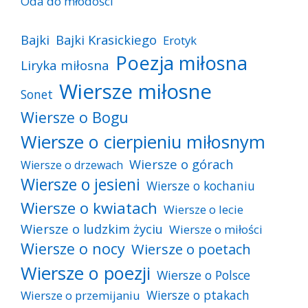
Oda do młodości
Bajki
Bajki Krasickiego
Erotyk
Poezja miłosna
Liryka miłosna
Wiersze miłosne
Sonet
Wiersze o Bogu
Wiersze o cierpieniu miłosnym
Wiersze o górach
Wiersze o drzewach
Wiersze o jesieni
Wiersze o kochaniu
Wiersze o kwiatach
Wiersze o lecie
Wiersze o ludzkim życiu
Wiersze o miłości
Wiersze o nocy
Wiersze o poetach
Wiersze o poezji
Wiersze o Polsce
Wiersze o ptakach
Wiersze o przemijaniu