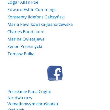
Edgar Allan Poe
Edward Estlin Cummings
Konstanty Ildefons Gałczyński
Maria Pawlikowska-Jasnorzewska
Charles Baudelaire
Marina Cwietajewa
Zenon Przesmycki
Tomasz Pułka
Przesłanie Pana Cogito
Nic dwa razy
W malinowym chruśniaku
Król olch