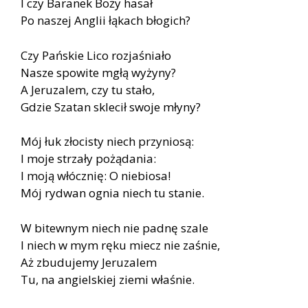
I czy Baranek Boży hasał
Po naszej Anglii łąkach błogich?
Czy Pańskie Lico rozjaśniało
Nasze spowite mgłą wyżyny?
A Jeruzalem, czy tu stało,
Gdzie Szatan sklecił swoje młyny?
Mój łuk złocisty niech przyniosą:
I moje strzały pożądania:
I moją włócznię: O niebiosa!
Mój rydwan ognia niech tu stanie.
W bitewnym niech nie padnę szale
I niech w mym ręku miecz nie zaśnie,
Aż zbudujemy Jeruzalem
Tu, na angielskiej ziemi właśnie.