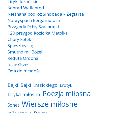
Liryki lozańskie
Konrad Wallenrod
Nieznana podróż Sindbada – Żeglarza
Na wyspach Bergamutach
Przygody Pchły Szachrajki
120 przygód Koziołka Matołka
Chory kotek
Śpieszmy się
Smutno mi, Boże!
Reduta Ordona
Idzie Grześ
Oda do młodości
Bajki
Bajki Krasickiego
Erotyk
Poezja miłosna
Liryka miłosna
Wiersze miłosne
Sonet