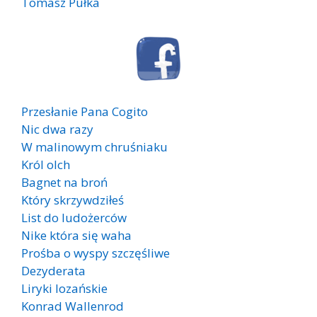
Tomasz Pułka
Przesłanie Pana Cogito
Nic dwa razy
W malinowym chruśniaku
Król olch
Bagnet na broń
Który skrzywdziłeś
List do ludożerców
Nike która się waha
Prośba o wyspy szczęśliwe
Dezyderata
Liryki lozańskie
Konrad Wallenrod