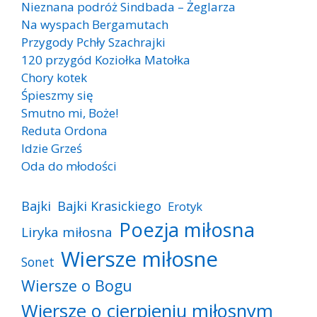
Nieznana podróż Sindbada – Żeglarza
Na wyspach Bergamutach
Przygody Pchły Szachrajki
120 przygód Koziołka Matołka
Chory kotek
Śpieszmy się
Smutno mi, Boże!
Reduta Ordona
Idzie Grześ
Oda do młodości
Bajki
Bajki Krasickiego
Erotyk
Poezja miłosna
Liryka miłosna
Wiersze miłosne
Sonet
Wiersze o Bogu
Wiersze o cierpieniu miłosnym