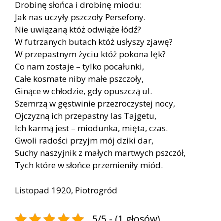
Drobinę słońca i drobinę miodu:
Jak nas uczyły pszczoły Persefony.
Nie uwiązaną któż odwiąże łódź?
W futrzanych butach któż usłyszy zjawę?
W przepastnym życiu któż pokona lęk?
Co nam zostaje – tylko pocałunki,
Całe kosmate niby małe pszczoły,
Ginące w chłodzie, gdy opuszczą ul.
Szemrzą w gęstwinie przezroczystej nocy,
Ojczyzną ich przepastny las Tajgetu,
Ich karmą jest – miodunka, mięta, czas.
Gwoli radości przyjm mój dziki dar,
Suchy naszyjnik z małych martwych pszczół,
Tych które w słońce przemieniły miód.
Listopad 1920, Piotrogród
5/5 - (1 głosów)