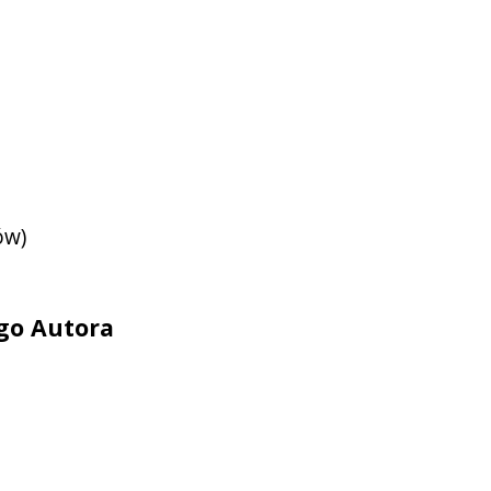
ów)
ego Autora