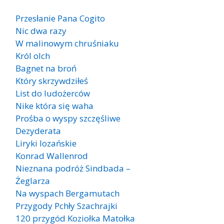
Przesłanie Pana Cogito
Nic dwa razy
W malinowym chruśniaku
Król olch
Bagnet na broń
Który skrzywdziłeś
List do ludożerców
Nike która się waha
Prośba o wyspy szczęśliwe
Dezyderata
Liryki lozańskie
Konrad Wallenrod
Nieznana podróż Sindbada –
Żeglarza
Na wyspach Bergamutach
Przygody Pchły Szachrajki
120 przygód Koziołka Matołka