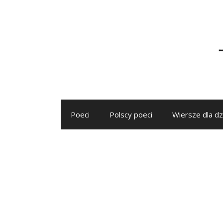
Przejdź
do
treści
Poeci
Polscy poeci
Wiersze dla dz