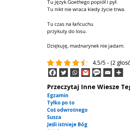
Tu język Goethego popiół i pył.
Tu nikt nie wraca kiedy życie trwa.
Tu czas na łańcuchu
przykuty do losu.
Dziękuję, madnarynek nie jadam.
4.5/5 - (2 głos
Przeczytaj Inne Wiesze T
Egzamin
Tylko po to
Coś odwrotnego
Susza
Jeśli istnieje Bóg