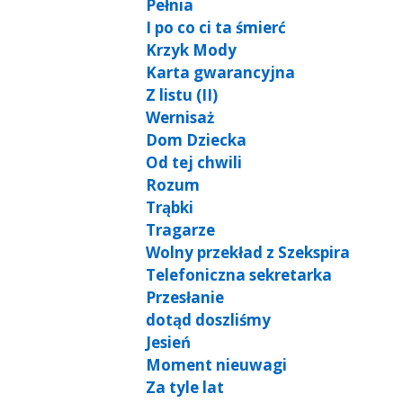
Pełnia
I po co ci ta śmierć
Krzyk Mody
Karta gwarancyjna
Z listu (II)
Wernisaż
Dom Dziecka
Od tej chwili
Rozum
Trąbki
Tragarze
Wolny przekład z Szekspira
Telefoniczna sekretarka
Przesłanie
dotąd doszliśmy
Jesień
Moment nieuwagi
Za tyle lat