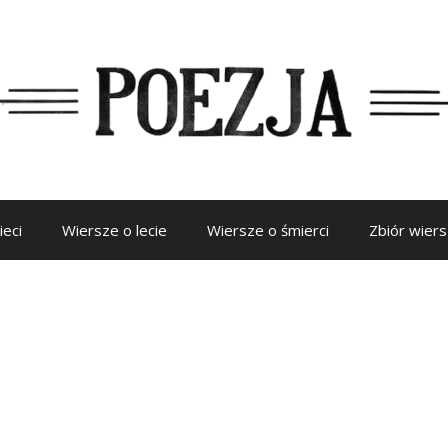
ieci
Wiersze o lecie
Wiersze o śmierci
Zbiór wier