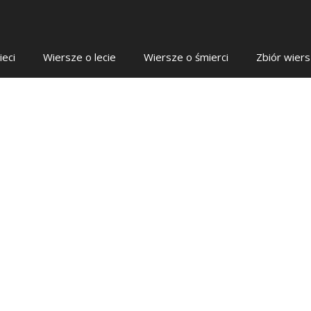
ieci
Wiersze o lecie
Wiersze o śmierci
Zbiór wier