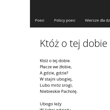
Poeci
Polscy poeci
Wiersze dla dz
Któż o tej dobie
Któż o tej dobie.
Płacze we żłobie,
A gdzie, gdzie?
W stajni ubogiej,
Lubo mróz srogi,
Niebieskie Pacholę.
Ubogo leży
W lichej odzieży,