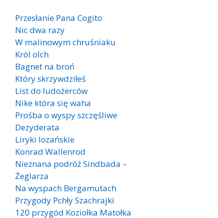
Przesłanie Pana Cogito
Nic dwa razy
W malinowym chruśniaku
Król olch
Bagnet na broń
Który skrzywdziłeś
List do ludożerców
Nike która się waha
Prośba o wyspy szczęśliwe
Dezyderata
Liryki lozańskie
Konrad Wallenrod
Nieznana podróż Sindbada –
Żeglarza
Na wyspach Bergamutach
Przygody Pchły Szachrajki
120 przygód Koziołka Matołka