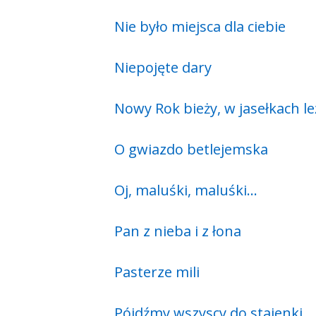
Nie było miejsca dla ciebie
Niepojęte dary
Nowy Rok bieży, w jasełkach le
O gwiazdo betlejemska
Oj, maluśki, maluśki…
Pan z nieba i z łona
Pasterze mili
Pójdźmy wszyscy do stajenki