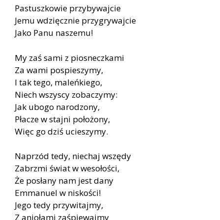
Pastuszkowie przybywajcie
Jemu wdzięcznie przygrywajcie
Jako Panu naszemu!
My zaś sami z piosneczkami
Za wami pospieszymy,
I tak tego, maleńkiego,
Niech wszyscy zobaczymy:
Jak ubogo narodzony,
Płacze w stajni położony,
Więc go dziś ucieszymy.
Naprzód tedy, niechaj wszędy
Zabrzmi świat w wesołości,
Że posłany nam jest dany
Emmanuel w niskości!
Jego tedy przywitajmy,
Z aniołami zaśpiewajmy