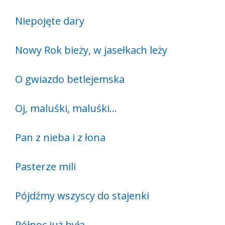
Niepojęte dary
Nowy Rok bieży, w jasełkach leży
O gwiazdo betlejemska
Oj, maluśki, maluśki…
Pan z nieba i z łona
Pasterze mili
Pójdźmy wszyscy do stajenki
Północ już była