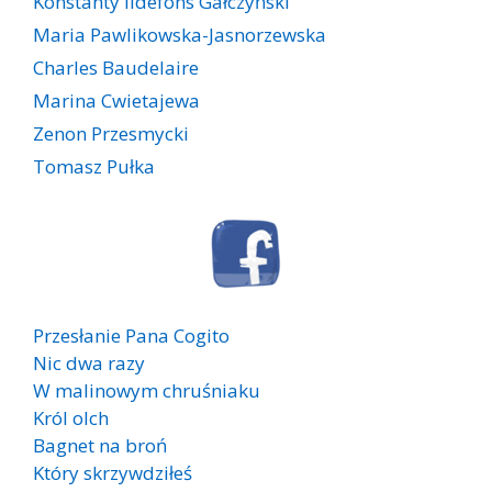
Konstanty Ildefons Gałczyński
Maria Pawlikowska-Jasnorzewska
Charles Baudelaire
Marina Cwietajewa
Zenon Przesmycki
Tomasz Pułka
Przesłanie Pana Cogito
Nic dwa razy
W malinowym chruśniaku
Król olch
Bagnet na broń
Który skrzywdziłeś