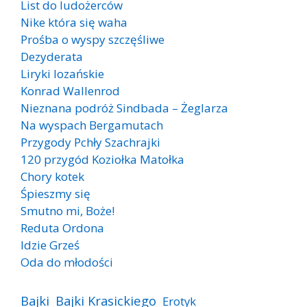
List do ludożerców
Nike która się waha
Prośba o wyspy szczęśliwe
Dezyderata
Liryki lozańskie
Konrad Wallenrod
Nieznana podróż Sindbada – Żeglarza
Na wyspach Bergamutach
Przygody Pchły Szachrajki
120 przygód Koziołka Matołka
Chory kotek
Śpieszmy się
Smutno mi, Boże!
Reduta Ordona
Idzie Grześ
Oda do młodości
Bajki
Bajki Krasickiego
Erotyk