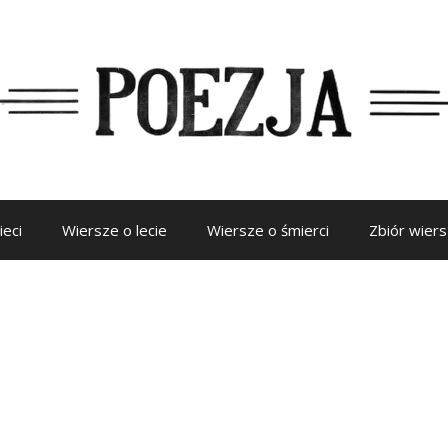
ieci
Wiersze o lecie
Wiersze o śmierci
Zbiór wier