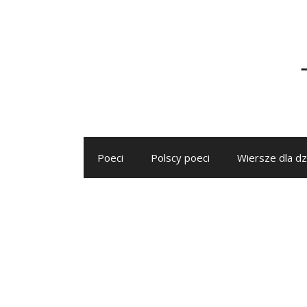
Przejdź
do
treści
Poeci
Polscy poeci
Wiersze dla dz