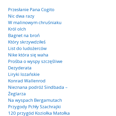
Przesłanie Pana Cogito
Nic dwa razy
W malinowym chruśniaku
Król olch
Bagnet na broń
Który skrzywdziłeś
List do ludożerców
Nike która się waha
Prośba o wyspy szczęśliwe
Dezyderata
Liryki lozańskie
Konrad Wallenrod
Nieznana podróż Sindbada –
Żeglarza
Na wyspach Bergamutach
Przygody Pchły Szachrajki
120 przygód Koziołka Matołka