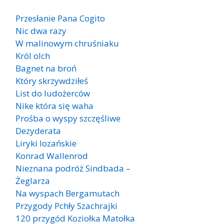
Przesłanie Pana Cogito
Nic dwa razy
W malinowym chruśniaku
Król olch
Bagnet na broń
Który skrzywdziłeś
List do ludożerców
Nike która się waha
Prośba o wyspy szczęśliwe
Dezyderata
Liryki lozańskie
Konrad Wallenrod
Nieznana podróż Sindbada –
Żeglarza
Na wyspach Bergamutach
Przygody Pchły Szachrajki
120 przygód Koziołka Matołka