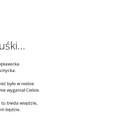
luśki…
 rękawicka
 smycka.
zieć było w niebie
ie wyganiał Ciebie.
tu bieda wsędzie,
em będzie.