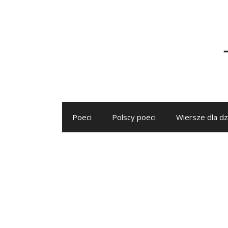
Przejdź
do
treści
Poeci
Polscy poeci
Wiersze dla dz