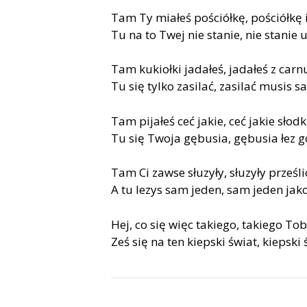
Tam Ty miałeś pościółkę, pościółkę i
Tu na to Twej nie stanie, nie stanie
Tam kukiołki jadałeś, jadałeś z car
Tu się tylko zasilać, zasilać musis
Tam pijałeś ceć jakie, ceć jakie słod
Tu się Twoja gębusia, gębusia łez g
Tam Ci zawse słuzyły, słuzyły prześli
A tu lezys sam jeden, sam jeden jako
Hej, co się więc takiego, takiego Tobi
Ześ się na ten kiepski świat, kiepski