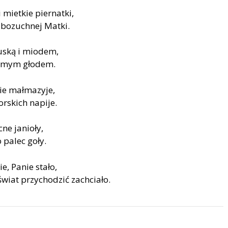
 mietkie piernatki,
 ubozuchnej Matki.
nuską i miodem,
 samym głodem.
kie małmazyje,
orskich napije.
cne janioły,
 palec goły.
e, Panie stało,
 świat przychodzić zachciało.