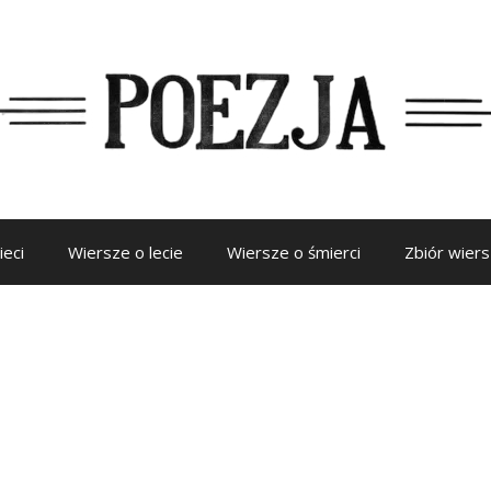
ieci
Wiersze o lecie
Wiersze o śmierci
Zbiór wier