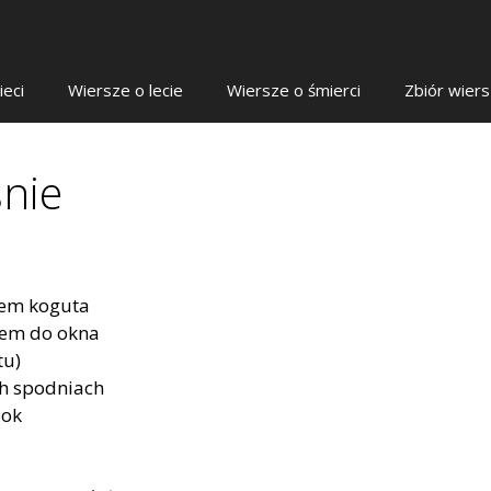
ieci
Wiersze o lecie
Wiersze o śmierci
Zbiór wier
nie
iem koguta
łem do okna
tu)
ch spodniach
dok