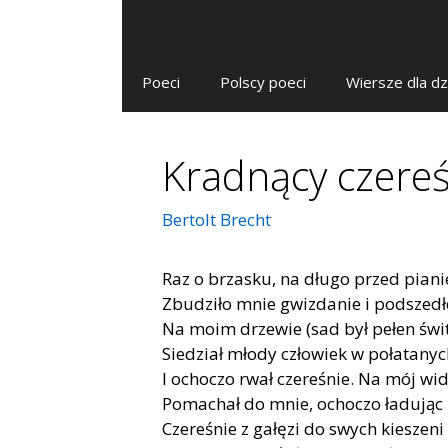
Poeci
Polscy poeci
Wiersze dla dz
Kradnący czereś
Bertolt Brecht
Raz o brzasku, na długo przed pian
Zbudziło mnie gwizdanie i podszed
Na moim drzewie (sad był pełen świ
Siedział młody człowiek w połatany
I ochoczo rwał czereśnie. Na mój wi
Pomachał do mnie, ochoczo ładując
Czereśnie z gałęzi do swych kieszeni