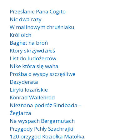
Przesłanie Pana Cogito
Nic dwa razy
W malinowym chruśniaku
Król olch
Bagnet na broń
Który skrzywdziłeś
List do ludożerców
Nike która się waha
Prośba o wyspy szczęśliwe
Dezyderata
Liryki lozańskie
Konrad Wallenrod
Nieznana podróż Sindbada –
Żeglarza
Na wyspach Bergamutach
Przygody Pchły Szachrajki
120 przygód Koziołka Matołka