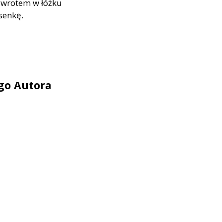
powrotem w łóżku
senkę.
ego Autora