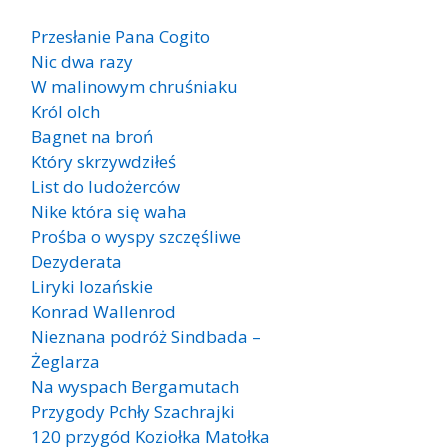
Przesłanie Pana Cogito
Nic dwa razy
W malinowym chruśniaku
Król olch
Bagnet na broń
Który skrzywdziłeś
List do ludożerców
Nike która się waha
Prośba o wyspy szczęśliwe
Dezyderata
Liryki lozańskie
Konrad Wallenrod
Nieznana podróż Sindbada –
Żeglarza
Na wyspach Bergamutach
Przygody Pchły Szachrajki
120 przygód Koziołka Matołka