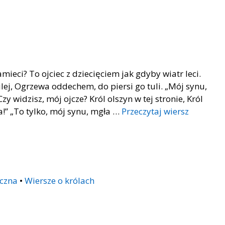
mieci? To ojciec z dziecięciem jak gdyby wiatr leci.
lej, Ogrzewa oddechem, do piersi go tuli. „Mój synu,
zy widzisz, mój ojcze? Król olszyn w tej stronie, Król
a!” „To tylko, mój synu, mgła …
Przeczytaj wiersz
czna
•
Wiersze o królach