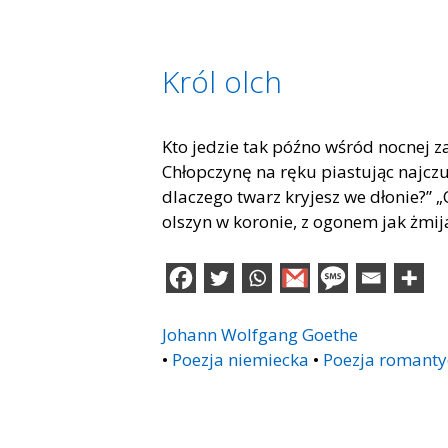
Król olch
Kto jedzie tak późno wśród nocnej za
Chłopczynę na ręku piastując najczu
dlaczego twarz kryjesz we dłonie?” „C
olszyn w koronie, z ogonem jak żmij
Johann Wolfgang Goethe
•
Poezja niemiecka
•
Poezja romanty