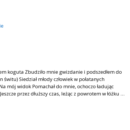
ie
iem koguta Zbudziło mnie gwizdanie i podszedłem do
n świtu) Siedział młody człowiek w połatanych
. Na mój widok Pomachał do mnie, ochoczo ładując
 Jeszcze przez dłuższy czas, leżąc z powrotem w łóżku …