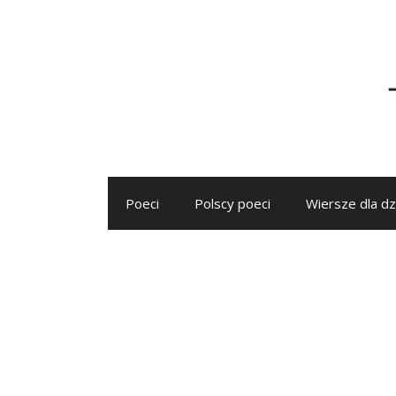
Przejdź
do
treści
Poeci
Polscy poeci
Wiersze dla dz