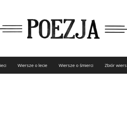
ieci
Wiersze o lecie
Wiersze o śmierci
Zbiór wier