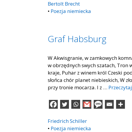
Bertolt Brecht
•
Poezja niemiecka
Graf Habsburg
W Akwisgranie, w zamkowych komnat
w obrzędnych swych szatach, Tron wz
kraje, Puhar z winem król Czeski po
słońca chór planet niebieskich, W z
przy tronie mocarza. I z …
Przeczytaj
Friedrich Schiller
•
Poezja niemiecka