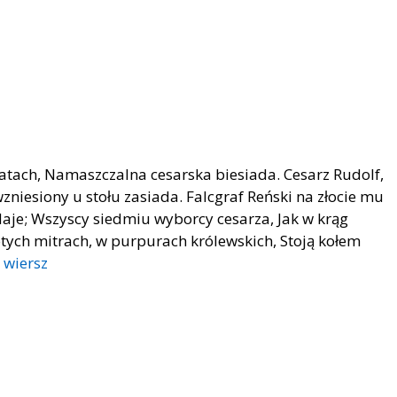
ach, Namaszczalna cesarska biesiada. Cesarz Rudolf,
niesiony u stołu zasiada. Falcgraf Reński na złocie mu
daje; Wszyscy siedmiu wyborcy cesarza, Jak w krąg
łotych mitrach, w purpurach królewskich, Stoją kołem
 wiersz