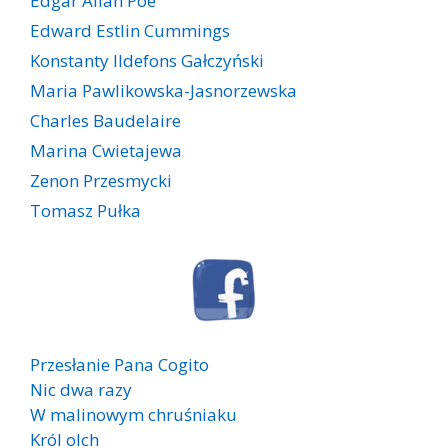
Edgar Allan Poe
Edward Estlin Cummings
Konstanty Ildefons Gałczyński
Maria Pawlikowska-Jasnorzewska
Charles Baudelaire
Marina Cwietajewa
Zenon Przesmycki
Tomasz Pułka
Przesłanie Pana Cogito
Nic dwa razy
W malinowym chruśniaku
Król olch