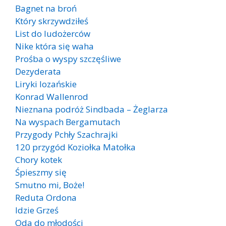
Bagnet na broń
Który skrzywdziłeś
List do ludożerców
Nike która się waha
Prośba o wyspy szczęśliwe
Dezyderata
Liryki lozańskie
Konrad Wallenrod
Nieznana podróż Sindbada – Żeglarza
Na wyspach Bergamutach
Przygody Pchły Szachrajki
120 przygód Koziołka Matołka
Chory kotek
Śpieszmy się
Smutno mi, Boże!
Reduta Ordona
Idzie Grześ
Oda do młodości