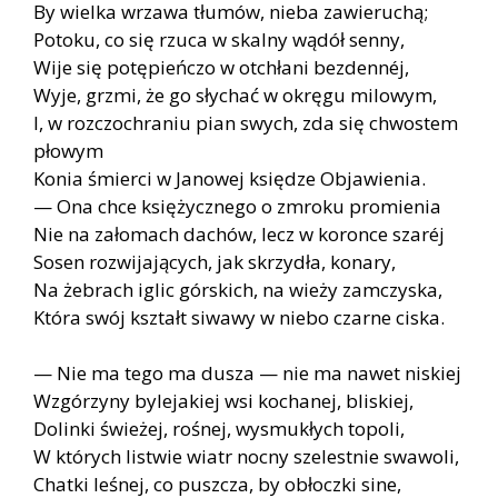
By wielka wrzawa tłumów, nieba zawieruchą;
Potoku, co się rzuca w skalny wądół senny,
Wije się potępieńczo w otchłani bezdennéj,
Wyje, grzmi, że go słychać w okręgu milowym,
I, w rozczochraniu pian swych, zda się chwostem
płowym
Konia śmierci w Janowej księdze Objawienia.
— Ona chce księżycznego o zmroku promienia
Nie na załomach dachów, lecz w koronce szaréj
Sosen rozwijających, jak skrzydła, konary,
Na żebrach iglic górskich, na wieży zamczyska,
Która swój kształt siwawy w niebo czarne ciska.
— Nie ma tego ma dusza — nie ma nawet niskiej
Wzgórzyny bylejakiej wsi kochanej, bliskiej,
Dolinki świeżej, rośnej, wysmukłych topoli,
W których listwie wiatr nocny szelestnie swawoli,
Chatki leśnej, co puszcza, by obłoczki sine,