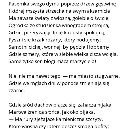
Pasemka swego dymu poprzez drzew gęstwinę
I której mszysta strzecha na swym aksamicie
Ma zawsze kwiaty z wiosną, gołębie o świcie;
Ogródka ze studzienką winogradem strojną,
Gdzie, przerywając linię kapusty spokojną,
Pyszni się krzak różany, który hodujemy;
Samotni cichej, wonnej, by pędzla Hobbemy,
Gdzie szmery, które w siebie wielka cisza wcięła,
Same tylko sen błogi mącą marzyciela!
Nie, nie ma nawet tego: — ma miasto stugwarne,
Gdzie we mgłach dni w ponoce zmieniają się
czarne,
Gdzie śród dachów plącze się, zahacza nijaka,
Martwa źrenica słońca, jak oko pijaka.
— Ma rury zjeżające kamieniczne szczyty,
Które wiosną czy latem deszcz smaga obfity;