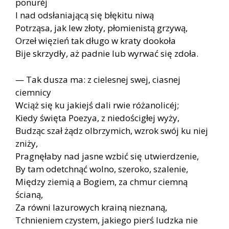
ponuréj
I nad odsłaniającą się błękitu niwą
Potrząsa, jak lew złoty, płomienistą grzywą,
Orzeł więzień tak długo w kraty dookoła
Bije skrzydły, aż padnie lub wyrwać się zdoła.
— Tak dusza ma: z cielesnej swej, ciasnej
ciemnicy
Wciąż się ku jakiejś dali rwie różanolicéj;
Kiedy święta Poezya, z niedościgłej wyży,
Budząc szał żądz olbrzymich, wzrok swój ku niej
zniży,
Pragnęłaby nad jasne wzbić się utwierdzenie,
By tam odetchnąć wolno, szeroko, szalenie,
Między ziemią a Bogiem, za chmur ciemną
ścianą,
Za równi lazurowych krainą nieznaną,
Tchnieniem czystem, jakiego pierś ludzka nie