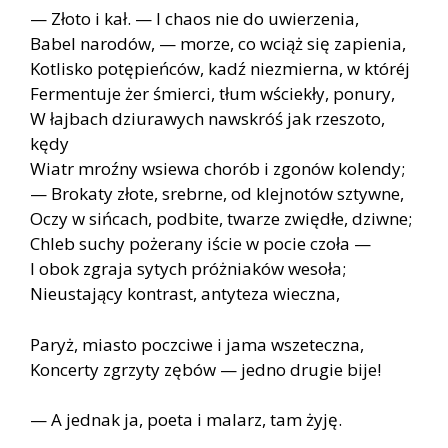
— Złoto i kał. — I chaos nie do uwierzenia,
Babel narodów, — morze, co wciąż się zapienia,
Kotlisko potępieńców, kadź niezmierna, w któréj
Fermentuje żer śmierci, tłum wściekły, ponury,
W łajbach dziurawych nawskróś jak rzeszoto,
kędy
Wiatr mroźny wsiewa chorób i zgonów kolendy;
— Brokaty złote, srebrne, od klejnotów sztywne,
Oczy w sińcach, podbite, twarze zwiędłe, dziwne;
Chleb suchy pożerany iście w pocie czoła —
I obok zgraja sytych próżniaków wesoła;
Nieustający kontrast, antyteza wieczna,
Paryż, miasto poczciwe i jama wszeteczna,
Koncerty zgrzyty zębów — jedno drugie bije!
— A jednak ja, poeta i malarz, tam żyję.