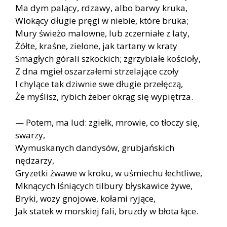
Ma dym palący, rdzawy, albo barwy kruka,
Wlokący długie pręgi w niebie, które bruka;
Mury świeżo malowne, lub zczerniałe z laty,
Żółte, kraśne, zielone, jak tartany w kraty
Smagłych górali szkockich; zgrzybiałe kościoły,
Z dna mgieł oszarzałemi strzelające czoły
I chylące tak dziwnie swe długie przełęczą,
Że myślisz, rybich żeber okrąg się wypiętrza.
— Potem, ma lud: zgiełk, mrowie, co tłoczy się,
swarzy,
Wymuskanych dandysów, grubjańskich
nędzarzy,
Gryzetki żwawe w kroku, w uśmiechu łechtliwe,
Mknących lśniących tilbury błyskawice żywe,
Bryki, wozy gnojowe, kołami ryjące,
Jak statek w morskiej fali, bruzdy w błota łące.