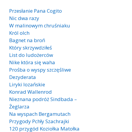
Przesłanie Pana Cogito
Nic dwa razy
W malinowym chruśniaku
Król olch
Bagnet na broń
Który skrzywdziłeś
List do ludożerców
Nike która się waha
Prośba o wyspy szczęśliwe
Dezyderata
Liryki lozańskie
Konrad Wallenrod
Nieznana podróż Sindbada –
Żeglarza
Na wyspach Bergamutach
Przygody Pchły Szachrajki
120 przygód Koziołka Matołka