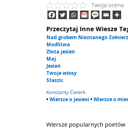
Twoja ocena
Przeczytaj Inne Wiesze T
Nad grobem Nieznanego Żołnier
Modlitwa
Złota jesień
Maj
Jesień
Twoje włosy
Staszic
Konstanty Ćwierk
•
Wiersze o jesieni
•
Wiersze o mie
Wiersze popularnych poetów