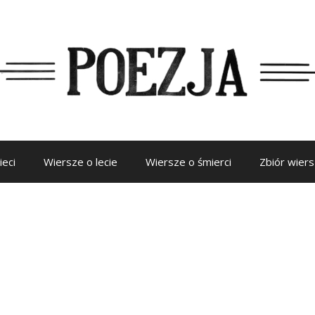
ieci
Wiersze o lecie
Wiersze o śmierci
Zbiór wier