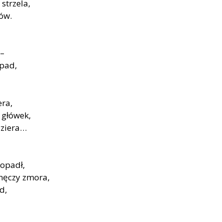
strzela,
nów.
 –
opad,
era,
 główek,
yziera…
 opadł,
męczy zmora,
d,