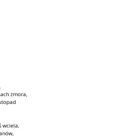
.
nach zmora,
stopad
 wciela,
lanów,