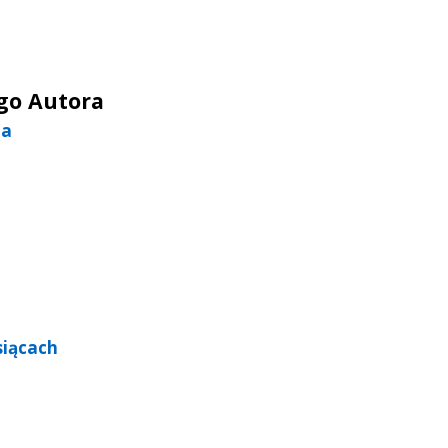
ego Autora
za
siącach