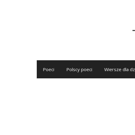
Przejdź
do
treści
Poeci
Polscy poeci
Wiersze dla dz