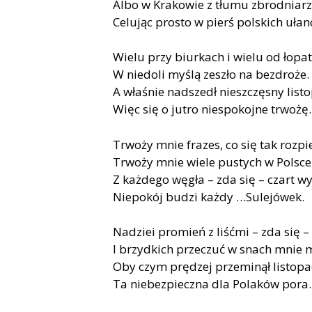
Albo w Krakowie z tłumu zbrodniarz 
Celując prosto w pierś polskich uła
Wielu przy biurkach i wielu od łopat
W niedoli myślą zeszło na bezdroże.
A właśnie nadszedł nieszczęsny list
Więc się o jutro niespokojne trwożę.
Trwoży mnie frazes, co się tak rozpi
Trwoży mnie wiele pustych w Polsce
Z każdego węgła – zda się – czart w
Niepokój budzi każdy …Sulejówek.
Nadziei promień z liśćmi – zda się –
I brzydkich przeczuć w snach mnie 
Oby czym prędzej przeminął listopa
Ta niebezpieczna dla Polaków pora.