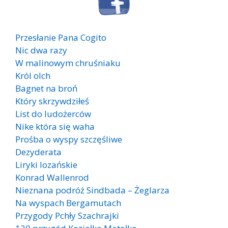
Przesłanie Pana Cogito
Nic dwa razy
W malinowym chruśniaku
Król olch
Bagnet na broń
Który skrzywdziłeś
List do ludożerców
Nike która się waha
Prośba o wyspy szczęśliwe
Dezyderata
Liryki lozańskie
Konrad Wallenrod
Nieznana podróż Sindbada – Żeglarza
Na wyspach Bergamutach
Przygody Pchły Szachrajki