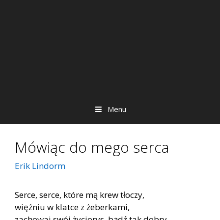
Menu
Mówiąc do mego serca
Erik Lindorm
Serce, serce, które mą krew tłoczy,
więźniu w klatce z żeberkami,
zachowaj swój życiorys, bądź tak dobry