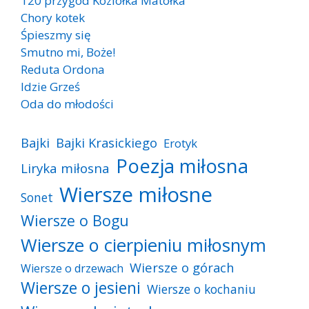
120 przygód Koziołka Matołka
Chory kotek
Śpieszmy się
Smutno mi, Boże!
Reduta Ordona
Idzie Grześ
Oda do młodości
Bajki
Bajki Krasickiego
Erotyk
Poezja miłosna
Liryka miłosna
Wiersze miłosne
Sonet
Wiersze o Bogu
Wiersze o cierpieniu miłosnym
Wiersze o górach
Wiersze o drzewach
Wiersze o jesieni
Wiersze o kochaniu