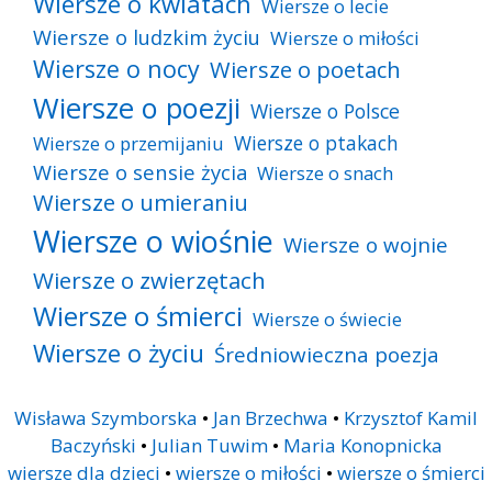
Wiersze o kwiatach
Wiersze o lecie
Wiersze o ludzkim życiu
Wiersze o miłości
Wiersze o nocy
Wiersze o poetach
Wiersze o poezji
Wiersze o Polsce
Wiersze o ptakach
Wiersze o przemijaniu
Wiersze o sensie życia
Wiersze o snach
Wiersze o umieraniu
Wiersze o wiośnie
Wiersze o wojnie
Wiersze o zwierzętach
Wiersze o śmierci
Wiersze o świecie
Wiersze o życiu
Średniowieczna poezja
Wisława Szymborska
•
Jan Brzechwa
•
Krzysztof Kamil
Baczyński
•
Julian Tuwim
•
Maria Konopnicka
wiersze dla dzieci
•
wiersze o miłości
•
wiersze o śmierci