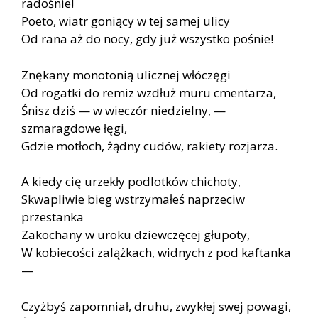
radośnie!
Poeto, wiatr goniący w tej samej ulicy
Od rana aż do nocy, gdy już wszystko pośnie!
Znękany monotonią ulicznej włóczęgi
Od rogatki do remiz wzdłuż muru cmentarza,
Śnisz dziś — w wieczór niedzielny, —
szmaragdowe łęgi,
Gdzie motłoch, żądny cudów, rakiety rozjarza.
A kiedy cię urzekły podlotków chichoty,
Skwapliwie bieg wstrzymałeś naprzeciw
przestanka
Zakochany w uroku dziewczęcej głupoty,
W kobiecości zalążkach, widnych z pod kaftanka
—
Czyżbyś zapomniał, druhu, zwykłej swej powagi,