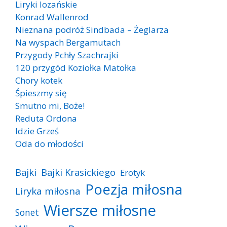
Liryki lozańskie
Konrad Wallenrod
Nieznana podróż Sindbada – Żeglarza
Na wyspach Bergamutach
Przygody Pchły Szachrajki
120 przygód Koziołka Matołka
Chory kotek
Śpieszmy się
Smutno mi, Boże!
Reduta Ordona
Idzie Grześ
Oda do młodości
Bajki
Bajki Krasickiego
Erotyk
Poezja miłosna
Liryka miłosna
Wiersze miłosne
Sonet