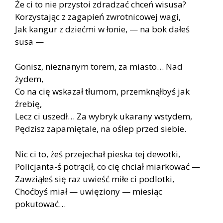
Że ci to nie przystoi zdradzać chceń wisusa?
Korzystając z zagapień zwrotnicowej wagi,
Jak kangur z dziećmi w łonie, — na bok dałeś
susa —
Gonisz, nieznanym torem, za miasto… Nad
żydem,
Co na cię wskazał tłumom, przemknąłbyś jak
źrebię,
Lecz ci uszedł… Za wybryk ukarany wstydem,
Pędzisz zapamiętale, na oślep przed siebie.
Nic ci to, żeś przejechał pieska tej dewotki,
Policjanta-ś potrącił, co cię chciał miarkować —
Zawziąłeś się raz uwieść miłe ci podlotki,
Choćbyś miał — uwięziony — miesiąc
pokutować…