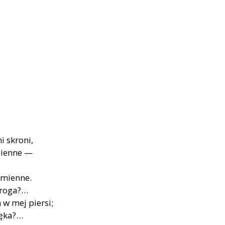
 skro­ni,
dzien­ne —
­mien­ne.
dro­ga?…
 w mej pier­si;
męka?…