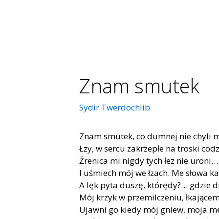
Znam smutek
Sydir Twerdochlib
Znam smu­tek, co dum­nej nie chy­li mi
Łzy, w ser­cu za­krze­płe na tro­ski co­
Źre­ni­ca mi ni­g­dy tych łez nie uro­ni…
I uśmiech mój we łzach. Me sło­wa ka
A lęk pyta du­szę, któ­rę­dy?… gdzie 
Mój krzyk w prze­mil­cze­niu, łka­ją­cem
Ujaw­ni go kie­dy mój gniew, moja 