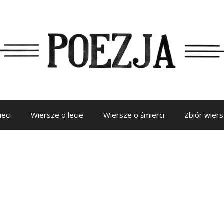
ieci
Wiersze o lecie
Wiersze o śmierci
Zbiór wier