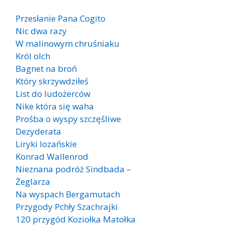
Przesłanie Pana Cogito
Nic dwa razy
W malinowym chruśniaku
Król olch
Bagnet na broń
Który skrzywdziłeś
List do ludożerców
Nike która się waha
Prośba o wyspy szczęśliwe
Dezyderata
Liryki lozańskie
Konrad Wallenrod
Nieznana podróż Sindbada –
Żeglarza
Na wyspach Bergamutach
Przygody Pchły Szachrajki
120 przygód Koziołka Matołka