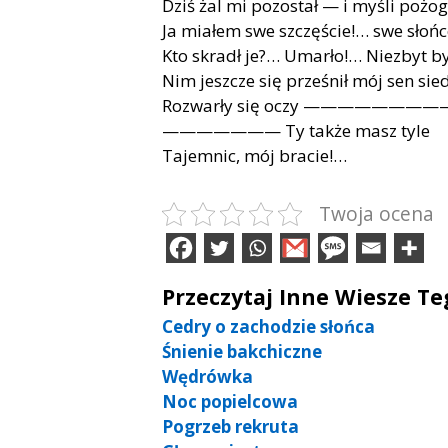
Dziś żal mi po­zo­stał — i my­śli po­żo­
Ja mia­łem swe szczę­ście!… swe słoń­ce
Kto skradł je?… Umar­ło!… Nie­zbyt b
Nim jesz­cze się prze­śnił mój sen sie
Roz­war­ły się oczy ————————
——————— Ty tak­że masz tyle
Ta­jem­nic, mój bra­cie!…
Twoja ocena
Przeczytaj Inne Wiesze T
Cedry o zachodzie słońca
Śnienie bakchiczne
Wędrówka
Noc popielcowa
Pogrzeb rekruta