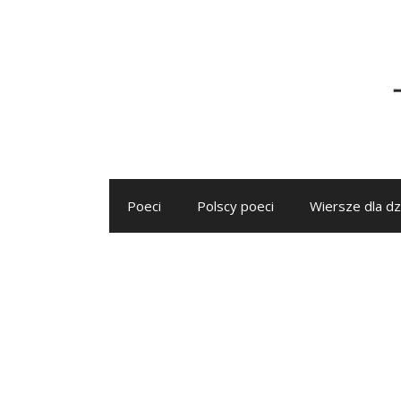
Przejdź
do
treści
Poeci
Polscy poeci
Wiersze dla dz