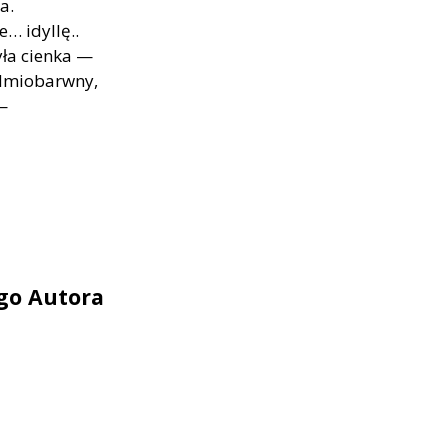
ga.
… idyl­lę..
yła cien­ka —
d­mio­barw­ny,
—
ego Autora