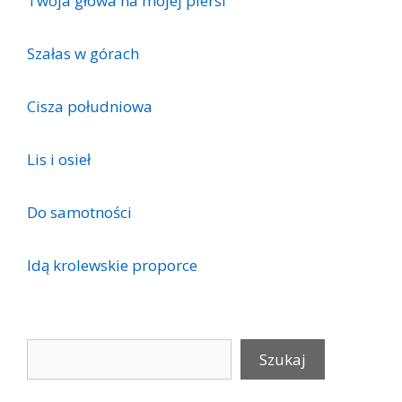
Twoja głowa na mojej piersi
Szałas w górach
Cisza południowa
Lis i osieł
Do samotności
Idą krolewskie proporce
Szukaj
Szukaj