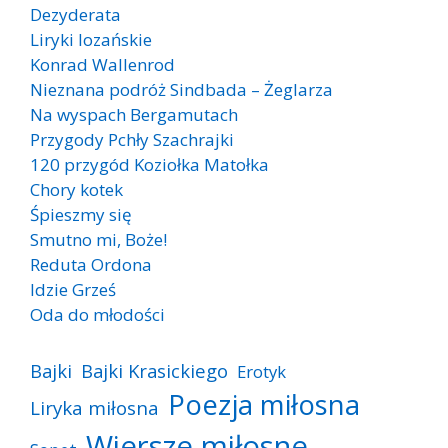
Dezyderata
Liryki lozańskie
Konrad Wallenrod
Nieznana podróż Sindbada – Żeglarza
Na wyspach Bergamutach
Przygody Pchły Szachrajki
120 przygód Koziołka Matołka
Chory kotek
Śpieszmy się
Smutno mi, Boże!
Reduta Ordona
Idzie Grześ
Oda do młodości
Bajki
Bajki Krasickiego
Erotyk
Poezja miłosna
Liryka miłosna
Wiersze miłosne