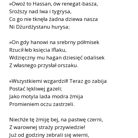
»Owoż to Hassan, ów renegat-basza,
Sroższy nad lwa i tygrysa,
Co go nie tknęła żadna dziewa nasza
Ni Dżurdżystanu hurysa;
»On gdy hanowi na srebrny półmisek
Rzucił łeb księcia Iflaku,
Wdzięczny mu hagan dziesięć odalisek
Z własnego przysłał orszaku.
»Wszystkiemi wzgardził! Teraz go zabija
Postać lękliwej gazeli;
Jako motyla lada modra żmija
Promieniem oczu zastrzeli.
Niechże tę żmiję bej, na pastwę czerni,
Z warownej straży przywiedzie!
Już od godziny zebrali się wierni,