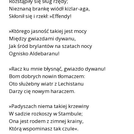
Rozstąpiły się sług rzędy;
Nieznaną brankę wiódł kizlar-aga,
Skłonił się i rzekł: »Effendy!
»Którego jasność takiej jest mocy
Między gwiazdami dywanu,
Jak śród brylantów na szatach nocy
Ognisko Aldebaranu!
»Racz ku mnie błysnąć, gwiazdo dywanu!
Bom dobrych nowin tłomaczem:
Oto służebny wiatr z Lechistanu
Darzy cię nowym haraczem.
»Padyszach niema takiej krzewiny
W sadzie rozkoszy w Stambule;
Ona jest rodem z zimnej krainy,
Którą wspominasz tak czule«.