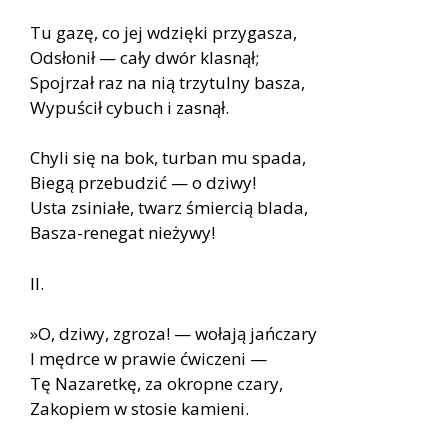
Tu gazę, co jej wdzięki przygasza,
Odsłonił — cały dwór klasnął;
Spojrzał raz na nią trzytulny basza,
Wypuścił cybuch i zasnął.
Chyli się na bok, turban mu spada,
Biegą przebudzić — o dziwy!
Usta zsiniałe, twarz śmiercią blada,
Basza-renegat nieżywy!
II.
»O, dziwy, zgroza! — wołają jańczary
I mędrce w prawie ćwiczeni —
Tę Nazaretkę, za okropne czary,
Zakopiem w stosie kamieni.