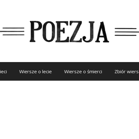
ieci
Wiersze o lecie
Wiersze o śmierci
Zbiór wier