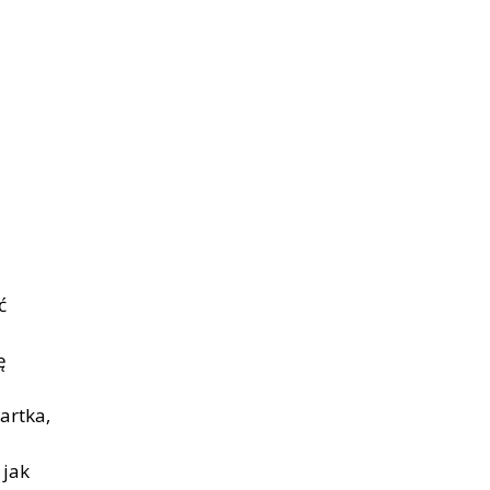
ć
ę
artka,
jak