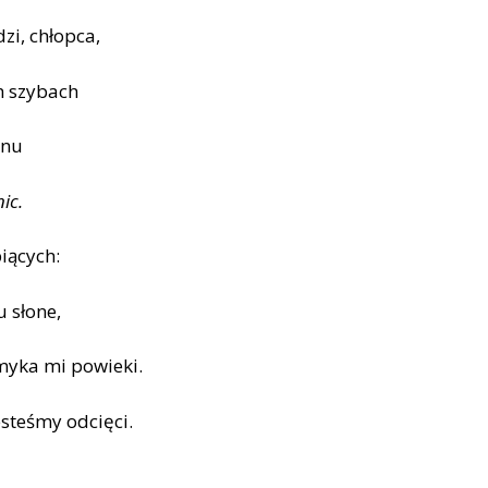
zi, chłopca,
h szybach
onu
ic.
iących:
u słone,
amyka mi powieki.
esteśmy odcięci.