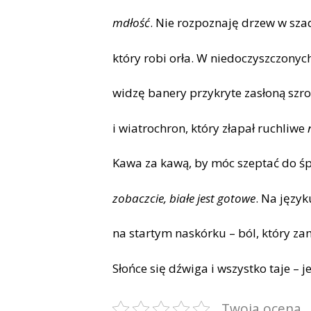
mdłość
. Nie rozpoznaję drzew w szad
który robi orła. W niedoczyszczonyc
widzę banery przykryte zasłoną szr
i wiatrochron, który złapał ruchliwe
n
Kawa za kawą, by móc szeptać do śp
zobaczcie, białe jest gotowe
. Na język
na startym naskórku – ból, który z
Słońce się dźwiga i wszystko taje – j
Twoja ocena