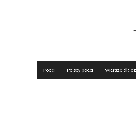
Przejdź
do
treści
Poeci
Polscy poeci
Wiersze dla dz