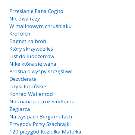
Przesłanie Pana Cogito
Nic dwa razy
W malinowym chruśniaku
Król olch
Bagnet na broń
Który skrzywdziłeś
List do ludożerców
Nike która się waha
Prośba o wyspy szczęśliwe
Dezyderata
Liryki lozańskie
Konrad Wallenrod
Nieznana podróż Sindbada –
Żeglarza
Na wyspach Bergamutach
Przygody Pchły Szachrajki
120 przygód Koziołka Matołka