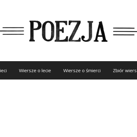
ieci
Wiersze o lecie
Wiersze o śmierci
Zbiór wier