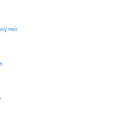
nicy moi
h
e