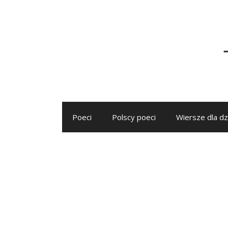
Przejdź
do
treści
Poeci
Polscy poeci
Wiersze dla dz