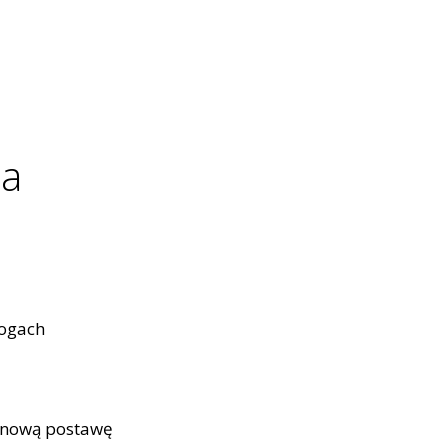
ia
nogach
ionową postawę