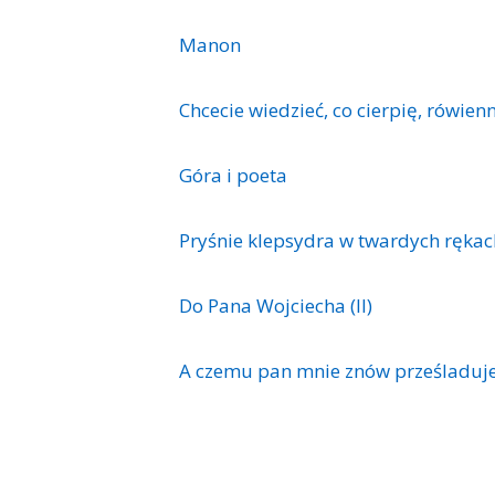
Manon
Chcecie wiedzieć, co cierpię, rówien
Góra i poeta
Pryśnie klepsydra w twardych rękac
Do Pana Wojciecha (II)
A czemu pan mnie znów prześladuj