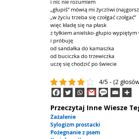
i nic nie rozumiem
„głupiś” mówią mi życzliwi (najgors
„w życiu trzeba się czołgać czołgać”
więc kładę się na płask
z tyłkiem anielsko-głupio wypiętym
i próbuję
od sandałka do kamaszka
od buciczka do trzewiczka
uczę się chodzić po świecie
4/5 - (2 głosów
Przeczytaj Inne Wiesze T
Zażalenie
Sylogizm prostacki
Pożegnanie z psem