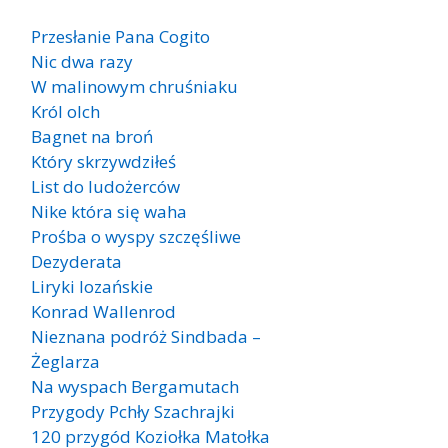
Przesłanie Pana Cogito
Nic dwa razy
W malinowym chruśniaku
Król olch
Bagnet na broń
Który skrzywdziłeś
List do ludożerców
Nike która się waha
Prośba o wyspy szczęśliwe
Dezyderata
Liryki lozańskie
Konrad Wallenrod
Nieznana podróż Sindbada –
Żeglarza
Na wyspach Bergamutach
Przygody Pchły Szachrajki
120 przygód Koziołka Matołka