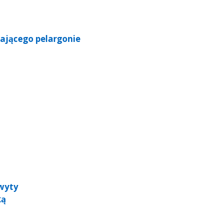
ającego pelargonie
hwyty
ką