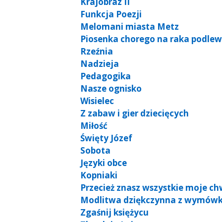
Krajobraz II
Funkcja Poezji
Melomani miasta Metz
Piosenka chorego na raka podlew
Rzeźnia
Nadzieja
Pedagogika
Nasze ognisko
Wisielec
Z zabaw i gier dziecięcych
Miłość
Święty Józef
Sobota
Języki obce
Kopniaki
Przecież znasz wszystkie moje c
Modlitwa dziękczynna z wymów
Zgaśnij księżycu