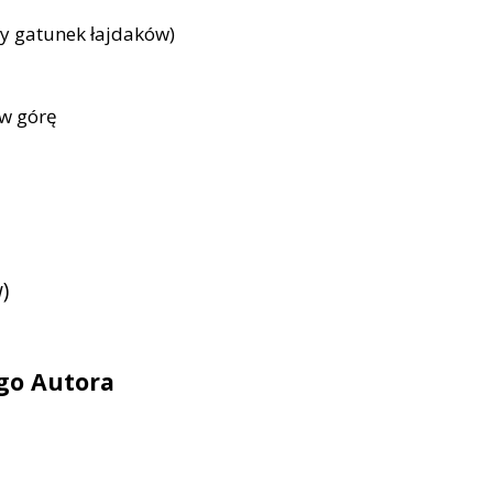
zy gatunek łajdaków)
 w górę
)
ego Autora