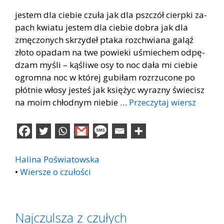
je­stem dla cie­bie czu­ła jak dla psz­czół cierp­ki za­
pach kwia­tu je­stem dla cie­bie do­bra jak dla
zmę­czo­nych skrzy­deł pta­ka roz­chwia­na ga­ląź
zło­to opa­dam na twe po­wie­ki uśmie­chem od­pę­
dzam my­śli – ką­śli­we osy to noc dała mi cie­bie
ogrom­na noc w któ­rej gu­bi­łam roz­rzu­co­ne po
płót­nie wło­sy je­steś jak księ­życ wy­ra­zny świe­cisz
na moim chłod­nym nie­bie …
Przeczytaj wiersz
Halina Poświatowska
•
Wiersze o czułości
Najczulsza z czułych