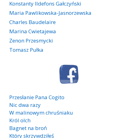
Konstanty Ildefons Gałczyński
Maria Pawlikowska-Jasnorzewska
Charles Baudelaire
Marina Cwietajewa
Zenon Przesmycki
Tomasz Pułka
Przesłanie Pana Cogito
Nic dwa razy
W malinowym chruśniaku
Król olch
Bagnet na broń
Który skrzywdziłeś