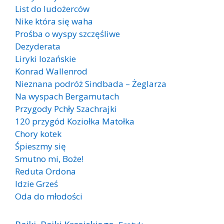
List do ludożerców
Nike która się waha
Prośba o wyspy szczęśliwe
Dezyderata
Liryki lozańskie
Konrad Wallenrod
Nieznana podróż Sindbada – Żeglarza
Na wyspach Bergamutach
Przygody Pchły Szachrajki
120 przygód Koziołka Matołka
Chory kotek
Śpieszmy się
Smutno mi, Boże!
Reduta Ordona
Idzie Grześ
Oda do młodości