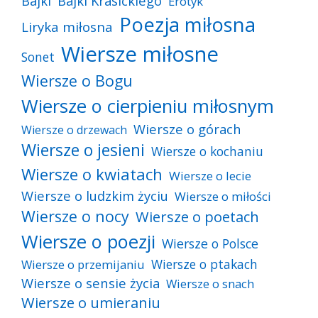
Bajki
Bajki Krasickiego
Erotyk
Poezja miłosna
Liryka miłosna
Wiersze miłosne
Sonet
Wiersze o Bogu
Wiersze o cierpieniu miłosnym
Wiersze o górach
Wiersze o drzewach
Wiersze o jesieni
Wiersze o kochaniu
Wiersze o kwiatach
Wiersze o lecie
Wiersze o ludzkim życiu
Wiersze o miłości
Wiersze o nocy
Wiersze o poetach
Wiersze o poezji
Wiersze o Polsce
Wiersze o ptakach
Wiersze o przemijaniu
Wiersze o sensie życia
Wiersze o snach
Wiersze o umieraniu