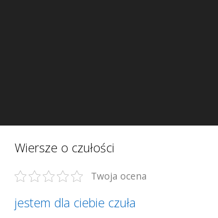
Wiersze o czułości
Twoja ocena
je­stem dla cie­bie czu­ła