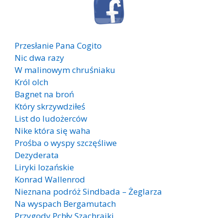
Przesłanie Pana Cogito
Nic dwa razy
W malinowym chruśniaku
Król olch
Bagnet na broń
Który skrzywdziłeś
List do ludożerców
Nike która się waha
Prośba o wyspy szczęśliwe
Dezyderata
Liryki lozańskie
Konrad Wallenrod
Nieznana podróż Sindbada – Żeglarza
Na wyspach Bergamutach
Przygody Pchły Szachrajki