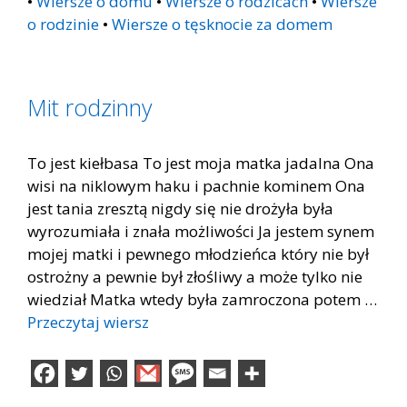
•
Wiersze o domu
•
Wiersze o rodzicach
•
Wiersze
o rodzinie
•
Wiersze o tęsknocie za domem
Mit rodzinny
To jest kiełbasa To jest moja matka jadalna Ona
wisi na niklowym haku i pachnie kominem Ona
jest tania zresztą nigdy się nie drożyła była
wyrozumiała i znała możliwości Ja jestem synem
mojej matki i pewnego młodzieńca który nie był
ostrożny a pewnie był złośliwy a może tylko nie
wiedział Matka wtedy była zamroczona potem …
Przeczytaj wiersz