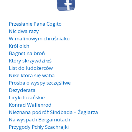
Przesłanie Pana Cogito
Nic dwa razy
W malinowym chruśniaku
Król olch
Bagnet na broń
Który skrzywdziłeś
List do ludożerców
Nike która się waha
Prośba o wyspy szczęśliwe
Dezyderata
Liryki lozańskie
Konrad Wallenrod
Nieznana podróż Sindbada – Żeglarza
Na wyspach Bergamutach
Przygody Pchły Szachrajki