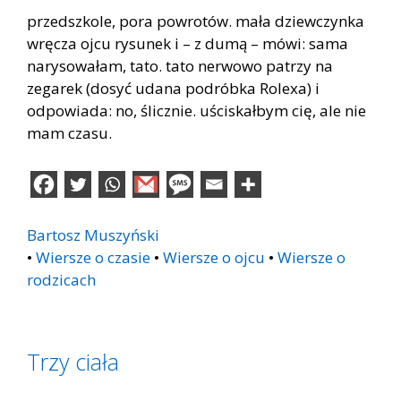
przedszkole, pora powrotów. mała dziewczynka
wręcza ojcu rysunek i – z dumą – mówi: sama
narysowałam, tato. tato nerwowo patrzy na
zegarek (dosyć udana podróbka Rolexa) i
odpowiada: no, ślicznie. uściskałbym cię, ale nie
mam czasu.
Bartosz Muszyński
•
Wiersze o czasie
•
Wiersze o ojcu
•
Wiersze o
rodzicach
Trzy ciała