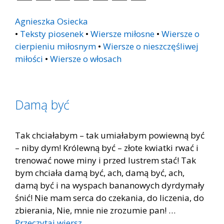
Agnieszka Osiecka
•
Teksty piosenek
•
Wiersze miłosne
•
Wiersze o
cierpieniu miłosnym
•
Wiersze o nieszczęśliwej
miłości
•
Wiersze o włosach
Damą być
Tak chciałabym – tak umiałabym powiewną być
– niby dym! Królewną być – złote kwiatki rwać i
trenować nowe miny i przed lustrem stać! Tak
bym chciała damą być, ach, damą być, ach,
damą być i na wyspach bananowych dyrdymały
śnić! Nie mam serca do czekania, do liczenia, do
zbierania, Nie, mnie nie zrozumie pan! …
Przeczytaj wiersz