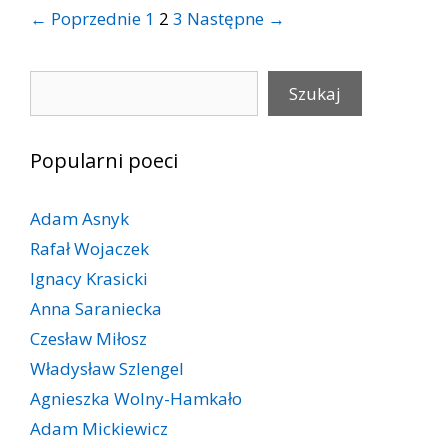
Post
← Poprzednie
1
2
3
Następne →
navigation
Szukaj
Szukaj
Popularni poeci
Adam Asnyk
Rafał Wojaczek
Ignacy Krasicki
Anna Saraniecka
Czesław Miłosz
Władysław Szlengel
Agnieszka Wolny-Hamkało
Adam Mickiewicz