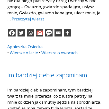
nie dla niego piaszczysty brzeg i wróżby w noc
gorącą – Gwiazdo, gwiazdo spadająca, usłysz
mnie, Gwiazdo, gwiazdo konająca, ulecz mnie, ja
…
Przeczytaj wiersz
Agnieszka Osiecka
•
Wiersze o lecie
•
Wiersze o owocach
Im bardziej ciebie zapominam
Im bardziej ciebie zapominam, tym bardziej
twarz ta mnie przeraża, co z lustra patrzy na
mnie co dzień jak smutny sędzia na zbrodniarza.
Zostań ze mną, żebym była lepsza, zostań ze