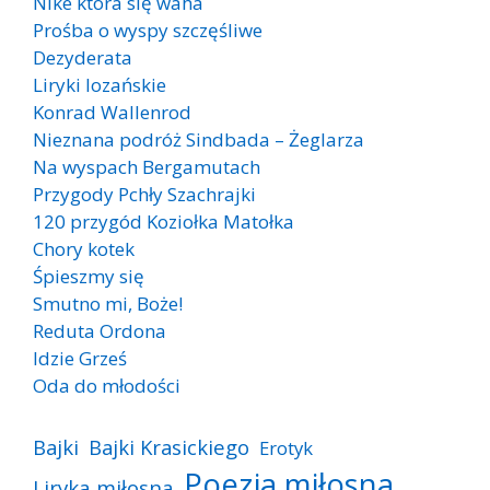
Nike która się waha
Prośba o wyspy szczęśliwe
Dezyderata
Liryki lozańskie
Konrad Wallenrod
Nieznana podróż Sindbada – Żeglarza
Na wyspach Bergamutach
Przygody Pchły Szachrajki
120 przygód Koziołka Matołka
Chory kotek
Śpieszmy się
Smutno mi, Boże!
Reduta Ordona
Idzie Grześ
Oda do młodości
Bajki
Bajki Krasickiego
Erotyk
Poezja miłosna
Liryka miłosna