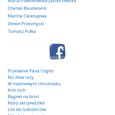
Maria Pawlikowska-Jasnorzewska
Charles Baudelaire
Marina Cwietajewa
Zenon Przesmycki
Tomasz Pułka
Przesłanie Pana Cogito
Nic dwa razy
W malinowym chruśniaku
Król olch
Bagnet na broń
Który skrzywdziłeś
List do ludożerców