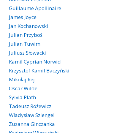
Guillaume Apollinaire
James Joyce
Jan Kochanowski
Julian Przyboś
Julian Tuwim
Juliusz Słowacki
Kamil Cyprian Norwid
Krzysztof Kamil Baczyński
Mikołaj Rej
Oscar Wilde
Sylvia Plath
Tadeusz Różewicz
Władysław Szlengel
Zuzanna Ginczanka
Kazimierz Wierzyński