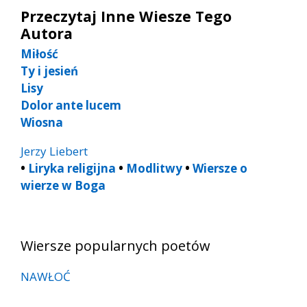
Przeczytaj Inne Wiesze Tego
Autora
Miłość
Ty i jesień
Lisy
Dolor ante lucem
Wiosna
Jerzy Liebert
•
Liryka religijna
•
Modlitwy
•
Wiersze o
wierze w Boga
Wiersze popularnych poetów
NAWŁOĆ