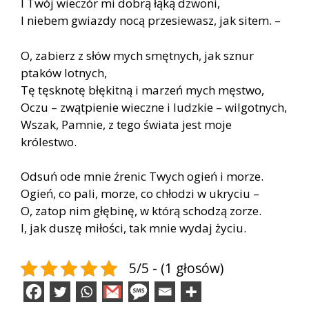
I Twój wieczór mi dobrą łąką dzwoni,
I niebem gwiazdy nocą przesiewasz, jak sitem. –
O, zabierz z słów mych smętnych, jak sznur
ptaków lotnych,
Tę tęsknotę błękitną i marzeń mych męstwo,
Oczu – zwątpienie wieczne i ludzkie – wilgotnych,
Wszak, Pamnie, z tego świata jest moje
królestwo.
Odsuń ode mnie źrenic Twych ogień i morze.
Ogień, co pali, morze, co chłodzi w ukryciu –
O, zatop nim głębinę, w którą schodzą zorze.
I, jak duszę miłości, tak mnie wydaj życiu.
5/5 - (1 głosów)