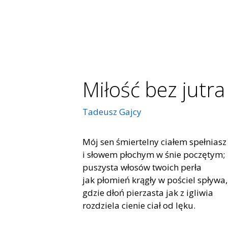
Miłość bez jutra
Tadeusz Gajcy
Mój sen śmier­tel­ny cia­łem speł­niasz
i sło­wem pło­chym w śnie po­czę­tym;
pu­szy­sta wło­sów two­ich per­ła
jak pło­mień krą­gły w po­ściel spły­wa,
gdzie dłoń pie­rza­sta jak z igli­wia
roz­dzie­la cie­nie ciał od lęku.