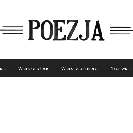
ieci
Wiersze o lecie
Wiersze o śmierci
Zbiór wier