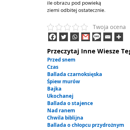
ile ob­ra­zu pod po­wie­ką
zie­mi od­bi­tej osta­tecz­nie.
Twoja ocena
Przeczytaj Inne Wiesze T
Przed snem
Czas
Ballada czarnoksięska
Śpiew murów
Bajka
Ukochanej
Ballada o stajence
Nad ranem
Chwila biblijna
Ballada o chłopcu przydrożnym