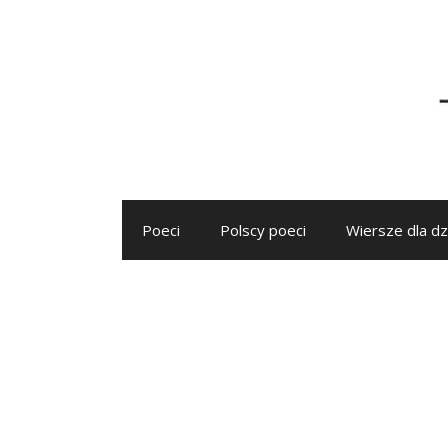
Przejdź
do
treści
Poeci
Polscy poeci
Wiersze dla dz