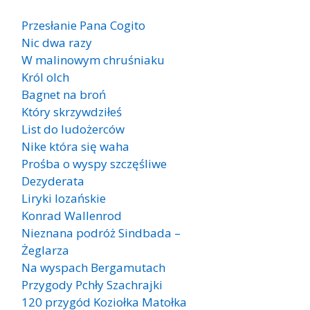
Przesłanie Pana Cogito
Nic dwa razy
W malinowym chruśniaku
Król olch
Bagnet na broń
Który skrzywdziłeś
List do ludożerców
Nike która się waha
Prośba o wyspy szczęśliwe
Dezyderata
Liryki lozańskie
Konrad Wallenrod
Nieznana podróż Sindbada –
Żeglarza
Na wyspach Bergamutach
Przygody Pchły Szachrajki
120 przygód Koziołka Matołka