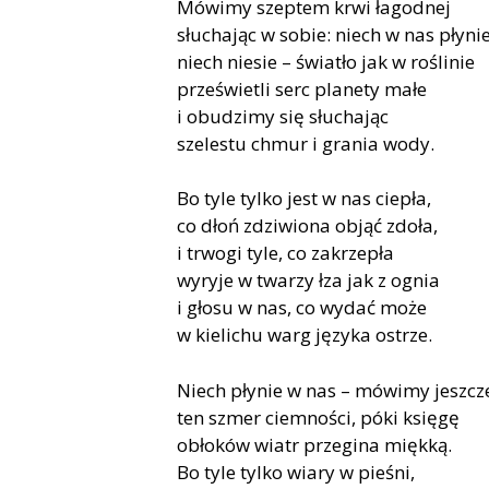
Mó­wi­my szep­tem krwi ła­god­nej
słu­cha­jąc w so­bie: niech w nas pły­nie
niech nie­sie – świa­tło jak w ro­śli­nie
prze­świe­tli serc pla­ne­ty małe
i obu­dzi­my się słu­cha­jąc
sze­le­stu chmur i gra­nia wody.
Bo tyle tyl­ko jest w nas cie­pła,
co dłoń zdzi­wio­na ob­jąć zdo­ła,
i trwo­gi tyle, co za­krze­pła
wy­ry­je w twa­rzy łza jak z ognia
i gło­su w nas, co wy­dać może
w kie­li­chu warg ję­zy­ka ostrze.
Niech pły­nie w nas – mó­wi­my jesz­cz
ten szmer ciem­no­ści, póki księ­gę
ob­ło­ków wiatr prze­gi­na mięk­ką.
Bo tyle tyl­ko wia­ry w pie­śni,