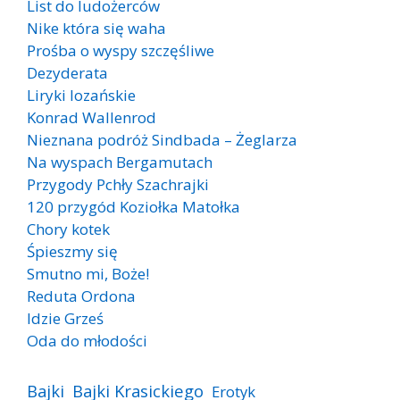
List do ludożerców
Nike która się waha
Prośba o wyspy szczęśliwe
Dezyderata
Liryki lozańskie
Konrad Wallenrod
Nieznana podróż Sindbada – Żeglarza
Na wyspach Bergamutach
Przygody Pchły Szachrajki
120 przygód Koziołka Matołka
Chory kotek
Śpieszmy się
Smutno mi, Boże!
Reduta Ordona
Idzie Grześ
Oda do młodości
Bajki
Bajki Krasickiego
Erotyk