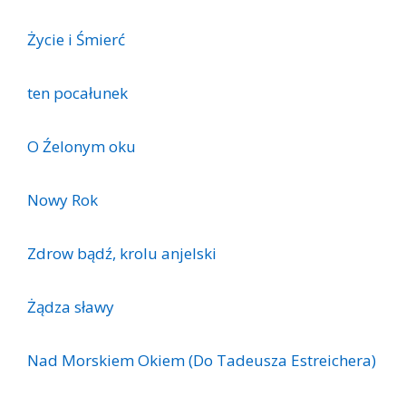
Życie i Śmierć
ten po­ca­łu­nek
O Źelonym oku
Nowy Rok
Zdrow bądź, krolu anjelski
Żądza sławy
Nad Morskiem Okiem (Do Tadeusza Estreichera)