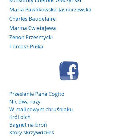
Konstanty Ildefons Gałczyński
Maria Pawlikowska-Jasnorzewska
Charles Baudelaire
Marina Cwietajewa
Zenon Przesmycki
Tomasz Pułka
Przesłanie Pana Cogito
Nic dwa razy
W malinowym chruśniaku
Król olch
Bagnet na broń
Który skrzywdziłeś