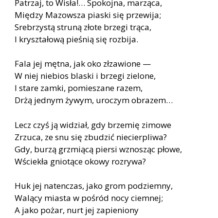
Patrzaj, to Wisła!… Spokojna, marząca,
Między Mazowsza piaski się przewija;
Srebrzystą struną złote brzegi trąca,
I kryształową pieśnią się rozbija.
Fala jej mętna, jak oko złzawione —
W niej niebios blaski i brzegi zielone,
I stare zamki, pomieszane razem,
Drżą jednym żywym, uroczym obrazem…
Lecz czyś ją widział, gdy brzemię zimowe
Zrzuca, ze snu się zbudzić niecierpliwa?
Gdy, burzą grzmiącą piersi wznosząc płowe,
Wściekła gniotące okowy rozrywa?
Huk jej natenczas, jako grom podziemny,
Walący miasta w pośród nocy ciemnej;
A jako pożar, nurt jej zapieniony