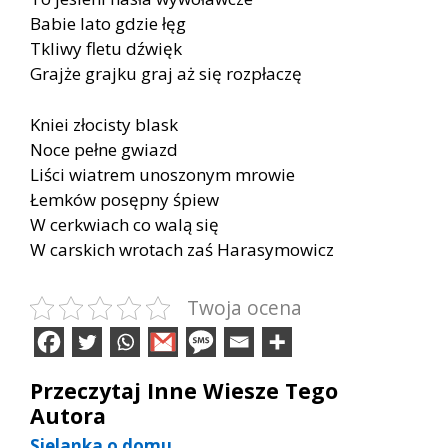
Babie lato gdzie łęg
Tkliwy fletu dźwięk
Grajże grajku graj aż się rozpłaczę
Kniei złocisty blask
Noce pełne gwiazd
Liści wiatrem unoszonym mrowie
Łemków posępny śpiew
W cerkwiach co walą się
W carskich wrotach zaś Harasymowicz
Twoja ocena
Przeczytaj Inne Wiesze Tego
Autora
Sielanka o domu