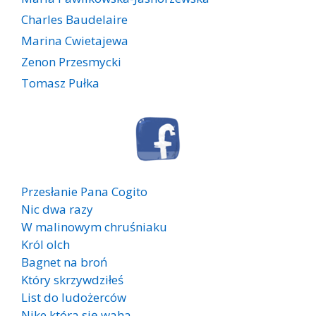
Charles Baudelaire
Marina Cwietajewa
Zenon Przesmycki
Tomasz Pułka
Przesłanie Pana Cogito
Nic dwa razy
W malinowym chruśniaku
Król olch
Bagnet na broń
Który skrzywdziłeś
List do ludożerców
Nike która się waha