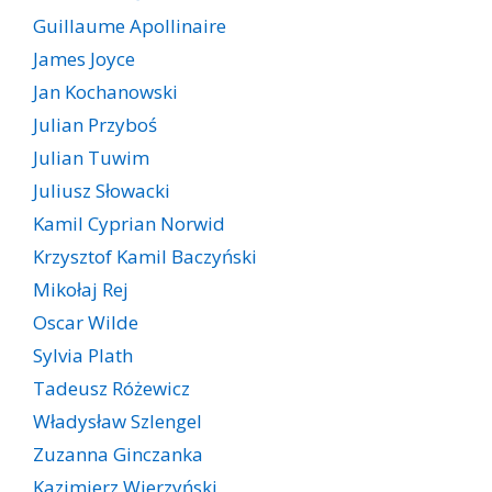
Guillaume Apollinaire
James Joyce
Jan Kochanowski
Julian Przyboś
Julian Tuwim
Juliusz Słowacki
Kamil Cyprian Norwid
Krzysztof Kamil Baczyński
Mikołaj Rej
Oscar Wilde
Sylvia Plath
Tadeusz Różewicz
Władysław Szlengel
Zuzanna Ginczanka
Kazimierz Wierzyński