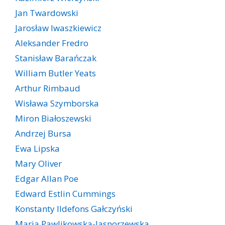
Jan Twardowski
Jarosław Iwaszkiewicz
Aleksander Fredro
Stanisław Barańczak
William Butler Yeats
Arthur Rimbaud
Wisława Szymborska
Miron Białoszewski
Andrzej Bursa
Ewa Lipska
Mary Oliver
Edgar Allan Poe
Edward Estlin Cummings
Konstanty Ildefons Gałczyński
Maria Pawlikowska-Jasnorzewska