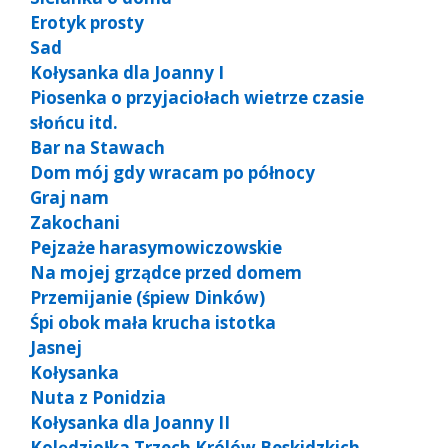
Erotyk prosty
Sad
Kołysanka dla Joanny I
Piosenka o przyjaciołach wietrze czasie
słońcu itd.
Bar na Stawach
Dom mój gdy wracam po północy
Graj nam
Zakochani
Pejzaże harasymowiczowskie
Na mojej grządce przed domem
Przemijanie (śpiew Dinków)
Śpi obok mała krucha istotka
Jasnej
Kołysanka
Nuta z Ponidzia
Kołysanka dla Joanny II
Kolędziołka Trzech Królów Beskidzkich