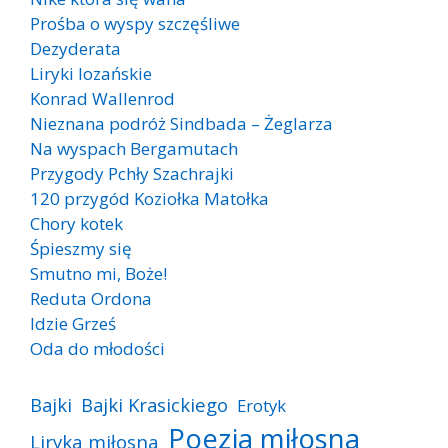
Prośba o wyspy szczęśliwe
Dezyderata
Liryki lozańskie
Konrad Wallenrod
Nieznana podróż Sindbada – Żeglarza
Na wyspach Bergamutach
Przygody Pchły Szachrajki
120 przygód Koziołka Matołka
Chory kotek
Śpieszmy się
Smutno mi, Boże!
Reduta Ordona
Idzie Grześ
Oda do młodości
Bajki
Bajki Krasickiego
Erotyk
Poezja miłosna
Liryka miłosna