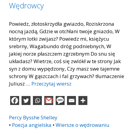
Wędrowcy
Powiedz, złotoskrzydła gwiazdo, Roziskrzona
nocną jazdą, Gdzie w otchłani twoje gniazdo, W
którym lotki zwijasz? Powiedz mi, księżycu
srebrny, Wagabundo dróg podniebnych, W
jakiej norze płaszczem zgrzebnym Do snu się
układasz? Wietrze, coś się zwlókł w te strony Jak
syn z domu wypędzony, Czy masz swe tajemne
schrony W gąszczach i fal grzywach? tłumaczenie
Juliusz …
Przeczytaj wiersz
Percy Bysshe Shelley
•
Poezja angielska
•
Wiersze o wędrowaniu