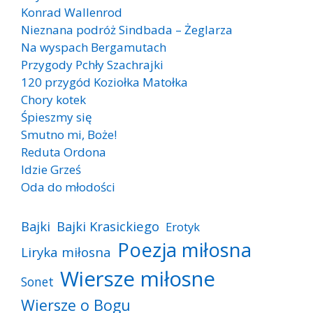
Konrad Wallenrod
Nieznana podróż Sindbada – Żeglarza
Na wyspach Bergamutach
Przygody Pchły Szachrajki
120 przygód Koziołka Matołka
Chory kotek
Śpieszmy się
Smutno mi, Boże!
Reduta Ordona
Idzie Grześ
Oda do młodości
Bajki
Bajki Krasickiego
Erotyk
Poezja miłosna
Liryka miłosna
Wiersze miłosne
Sonet
Wiersze o Bogu