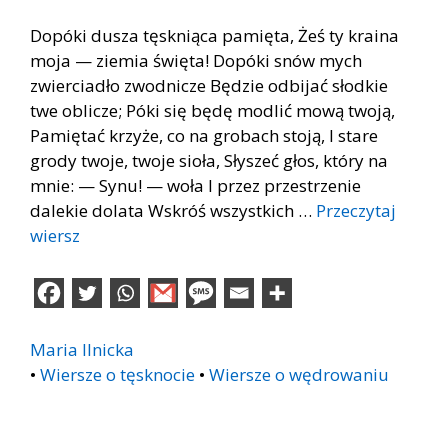
Dopóki dusza tęskniąca pamięta, Żeś ty kraina
moja — ziemia święta! Dopóki snów mych
zwierciadło zwodnicze Będzie odbijać słodkie
twe oblicze; Póki się będę modlić mową twoją,
Pamiętać krzyże, co na grobach stoją, I stare
grody twoje, twoje sioła, Słyszeć głos, który na
mnie: — Synu! — woła I przez przestrzenie
dalekie dolata Wskróś wszystkich …
Przeczytaj
wiersz
Maria Ilnicka
•
Wiersze o tęsknocie
•
Wiersze o wędrowaniu