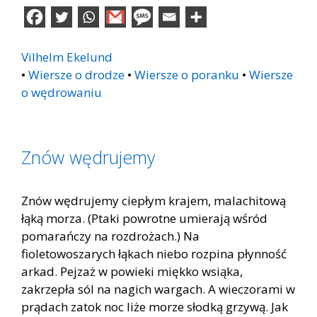
Vilhelm Ekelund
•
Wiersze o drodze
•
Wiersze o poranku
•
Wiersze
o wędrowaniu
Znów wędrujemy
Znów wędrujemy ciepłym krajem, malachitową
łąką morza. (Ptaki powrotne umierają wśród
pomarańczy na rozdrożach.) Na
fioletowoszarych łąkach niebo rozpina płynność
arkad. Pejzaż w powieki miękko wsiąka,
zakrzepła sól na nagich wargach. A wieczorami w
prądach zatok noc liże morze słodką grzywą. Jak