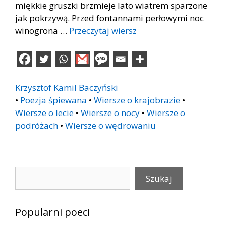
miękkie gruszki brzmieje lato wiatrem sparzone
jak pokrzywą. Przed fontannami perłowymi noc
winogrona …
Przeczytaj wiersz
Krzysztof Kamil Baczyński
•
Poezja śpiewana
•
Wiersze o krajobrazie
•
Wiersze o lecie
•
Wiersze o nocy
•
Wiersze o
podróżach
•
Wiersze o wędrowaniu
Szukaj
Szukaj
Popularni poeci