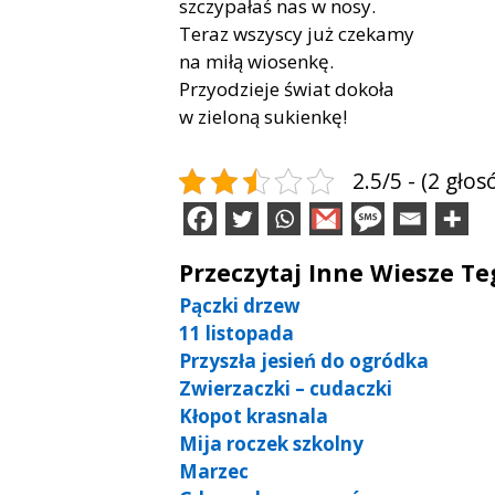
szczy­pa­łaś nas w nosy.
Te­raz wszy­scy już cze­ka­my
na miłą wio­sen­kę.
Przy­odzie­je świat do­ko­ła
w zie­lo­ną su­kien­kę!
2.5/5 - (2 głos
Przeczytaj Inne Wiesze T
Pączki drzew
11 listopada
Przyszła jesień do ogródka
Zwierzaczki – cudaczki
Kłopot krasnala
Mija roczek szkolny
Marzec