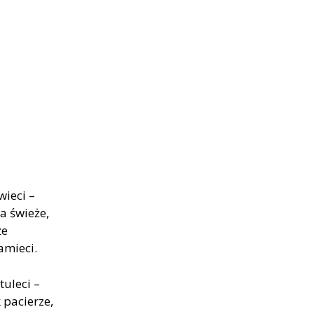
wieci –
a świeże,
że
amieci.
tuleci –
 pacierze,