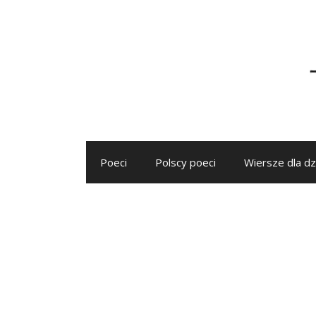
Przejdź
do
treści
Poeci
Polscy poeci
Wiersze dla dz