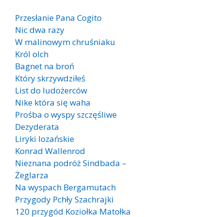
Przesłanie Pana Cogito
Nic dwa razy
W malinowym chruśniaku
Król olch
Bagnet na broń
Który skrzywdziłeś
List do ludożerców
Nike która się waha
Prośba o wyspy szczęśliwe
Dezyderata
Liryki lozańskie
Konrad Wallenrod
Nieznana podróż Sindbada –
Żeglarza
Na wyspach Bergamutach
Przygody Pchły Szachrajki
120 przygód Koziołka Matołka