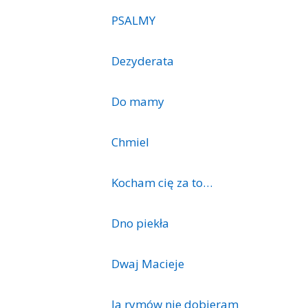
PSALMY
Dezyderata
Do mamy
Chmiel
Kocham cię za to…
Dno piekła
Dwaj Macieje
Ja rymów nie dobieram