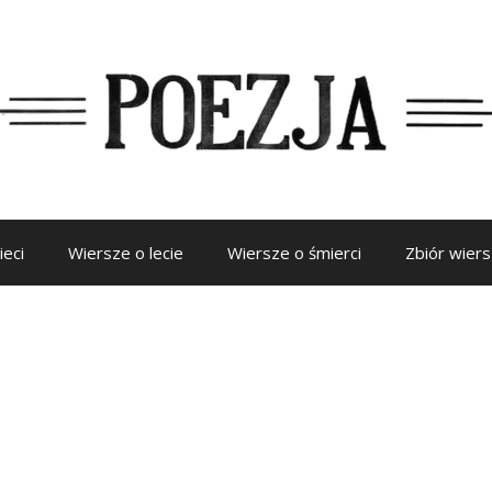
ieci
Wiersze o lecie
Wiersze o śmierci
Zbiór wier