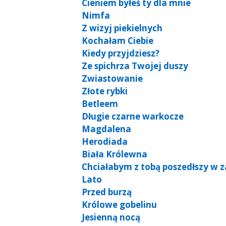
Cieniem byłeś ty dla mnie
Nimfa
Z wizyj piekielnych
Kochałam Ciebie
Kiedy przyjdziesz?
Ze spichrza Twojej duszy
Zwiastowanie
Złote rybki
Betleem
Długie czarne warkocze
Magdalena
Herodiada
Biała Królewna
Chciałabym z tobą poszedłszy w 
Lato
Przed burzą
Królowe gobelinu
Jesienną nocą