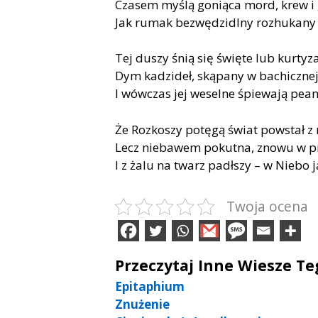
Czasem myślą goniąca mord, krew i 
Jak rumak bezwędzidlny rozhukany l
Tej duszy śnią się święte lub kurtyz
Dym kadzideł, skąpany w bachicznej
I wówczas jej weselne śpiewają pean
Że Rozkoszy potęgą świat powstał z 
Lecz niebawem pokutna, znowu w p
I z żalu na twarz padłszy – w Niebo 
Twoja ocena
Przeczytaj Inne Wiesze T
Epitaphium
Znużenie