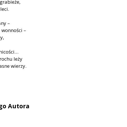
grabieże,
eci.
any –
 wonności –
y,
nicości…
rochu leży
jasne wierzy.
ego Autora