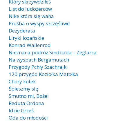
Który skrzywdziłeś
List do ludożerców
Nike która się waha
Prośba o wyspy szczęśliwe
Dezyderata
Liryki lozańskie
Konrad Wallenrod
Nieznana podróż Sindbada – Żeglarza
Na wyspach Bergamutach
Przygody Pchły Szachrajki
120 przygód Koziołka Matołka
Chory kotek
Śpieszmy się
Smutno mi, Boże!
Reduta Ordona
Idzie Grześ
Oda do młodości