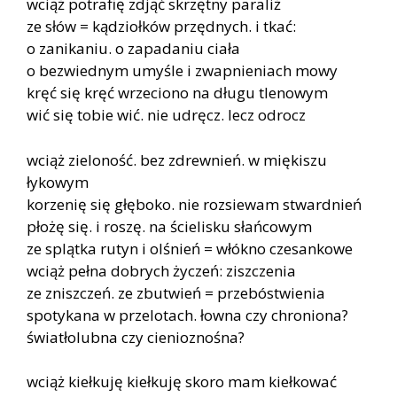
wciąż potrafię zdjąć skrzętny paraliż
ze słów = kądziołków przędnych. i tkać:
o zanikaniu. o zapadaniu ciała
o bezwiednym umyśle i zwapnieniach mowy
kręć się kręć wrzeciono na długu tlenowym
wić się tobie wić. nie udręcz. lecz odrocz
wciąż zieloność. bez zdrewnień. w miękiszu
łykowym
korzenię się głęboko. nie rozsiewam stwardnień
płożę się. i roszę. na ścielisku słańcowym
ze splątka rutyn i olśnień = włókno czesankowe
wciąż pełna dobrych życzeń: ziszczenia
ze zniszczeń. ze zbutwień = przebóstwienia
spotykana w przelotach. łowna czy chroniona?
światłolubna czy cienioznośna?
wciąż kiełkuję kiełkuję skoro mam kiełkować