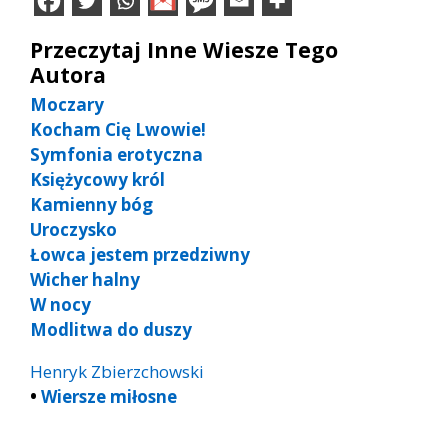
Przeczytaj Inne Wiesze Tego
Autora
Moczary
Kocham Cię Lwowie!
Symfonia erotyczna
Księżycowy król
Kamienny bóg
Uroczysko
Łowca jestem przedziwny
Wicher halny
W nocy
Modlitwa do duszy
Henryk Zbierzchowski
•
Wiersze miłosne