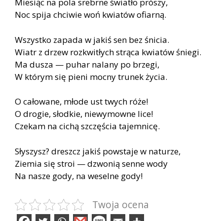
Miesiąc na pola srebrne światło prószy,
Noc spija chciwie woń kwiatów ofiarną.
Wszystko zapada w jakiś sen bez śnicia.
Wiatr z drzew rozkwitłych strąca kwiatów śniegi.
Ma dusza — puhar nalany po brzegi,
W którym się pieni mocny trunek życia.
O całowane, młode ust twych róże!
O drogie, słodkie, niewymowne lice!
Czekam na cichą szczęścia tajemnicę.
Słyszysz? dreszcz jakiś powstaje w naturze,
Ziemia się stroi — dzwonią senne wody
Na nasze gody, na weselne gody!
Twoja ocena