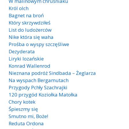
W malinowym chruśniaku
Król olch
Bagnet na broń
Który skrzywdziłeś
List do ludożerców
Nike która się waha
Prośba o wyspy szczęśliwe
Dezyderata
Liryki lozańskie
Konrad Wallenrod
Nieznana podróż Sindbada – Żeglarza
Na wyspach Bergamutach
Przygody Pchły Szachrajki
120 przygód Koziołka Matołka
Chory kotek
Śpieszmy się
Smutno mi, Boże!
Reduta Ordona