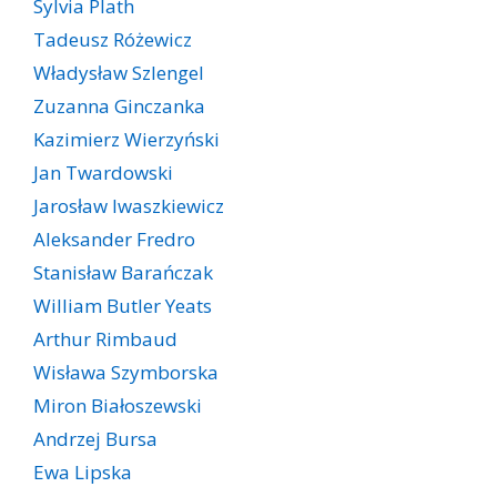
Sylvia Plath
Tadeusz Różewicz
Władysław Szlengel
Zuzanna Ginczanka
Kazimierz Wierzyński
Jan Twardowski
Jarosław Iwaszkiewicz
Aleksander Fredro
Stanisław Barańczak
William Butler Yeats
Arthur Rimbaud
Wisława Szymborska
Miron Białoszewski
Andrzej Bursa
Ewa Lipska