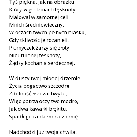
Tyś piękna, jak na obrazku,
Który w godzinach tęsknoty
Malował w samotnej celi
Mnich średniowieczny.
W oczach twych pełnych blasku,
Gdy tkliwość je rozanieli,
Płomyczek żarzy się złoty
Nieutulonej tęsknoty,
Żądzy kochania serdecznej.
W duszy twej młodej drzemie
Życia bogactwo szczodre,
Zdolność łez i zachwytu,
Więc patrzą oczy twe modre,
Jak dwa kawałki błękitu,
Spadłego rankiem na ziemię.
Nadchodzi już twoja chwila,