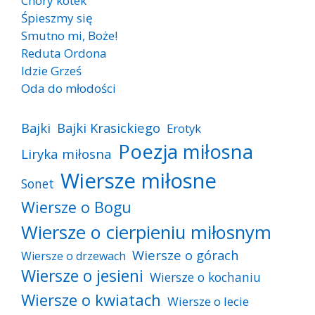
Chory kotek
Śpieszmy się
Smutno mi, Boże!
Reduta Ordona
Idzie Grześ
Oda do młodości
Bajki
Bajki Krasickiego
Erotyk
Poezja miłosna
Liryka miłosna
Wiersze miłosne
Sonet
Wiersze o Bogu
Wiersze o cierpieniu miłosnym
Wiersze o górach
Wiersze o drzewach
Wiersze o jesieni
Wiersze o kochaniu
Wiersze o kwiatach
Wiersze o lecie