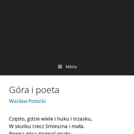
Menu
Góra i poeta
Wacław Potocki
Często, gdzie wiele i huku i trzasku,
W skutku rzecz śmieszna i mała.
Pewna góra zlegnąć miała;