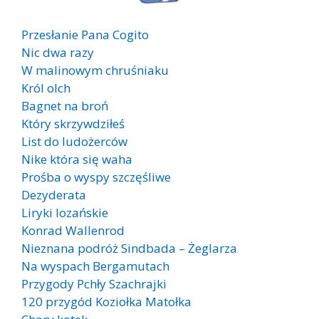
Przesłanie Pana Cogito
Nic dwa razy
W malinowym chruśniaku
Król olch
Bagnet na broń
Który skrzywdziłeś
List do ludożerców
Nike która się waha
Prośba o wyspy szczęśliwe
Dezyderata
Liryki lozańskie
Konrad Wallenrod
Nieznana podróż Sindbada – Żeglarza
Na wyspach Bergamutach
Przygody Pchły Szachrajki
120 przygód Koziołka Matołka