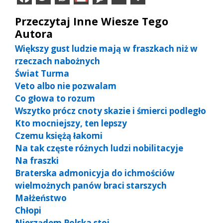
Przeczytaj Inne Wiesze Tego
Autora
Większy gust ludzie mają w fraszkach niż w
rzeczach nabożnych
Świat Turma
Veto albo nie pozwalam
Co głowa to rozum
Wszytko prócz cnoty skazie i śmierci podległo
Kto mocniejszy, ten lepszy
Czemu księżą łakomi
Na tak częste różnych ludzi nobilitacyje
Na fraszki
Braterska admonicyja do ichmościów
wielmożnych panów braci starszych
Małżeństwo
Chłopi
Nierządem Polska stoi