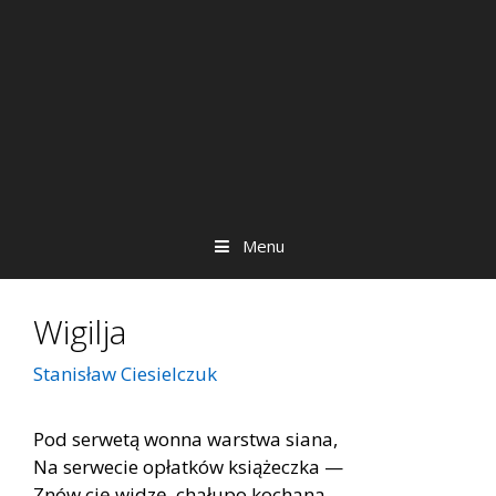
Menu
Wigilja
Stanisław Ciesielczuk
Pod serwetą wonna warstwa siana,
Na serwecie opłatków książeczka —
Znów cię widzę, chałupo kochana,