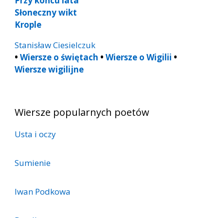
Przy końcu lata
Słoneczny wikt
Krople
Stanisław Ciesielczuk
•
Wiersze o świętach
•
Wiersze o Wigilii
•
Wiersze wigilijne
Wiersze popularnych poetów
Usta i oczy
Sumienie
Iwan Podkowa