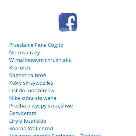
Przesłanie Pana Cogito
Nic dwa razy
W malinowym chruśniaku
Król olch
Bagnet na broń
Który skrzywdziłeś
List do ludożerców
Nike która się waha
Prośba o wyspy szczęśliwe
Dezyderata
Liryki lozańskie
Konrad Wallenrod
Nieznana podróż Sindbada – Żeglarza