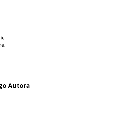
ie
ne.
ego Autora