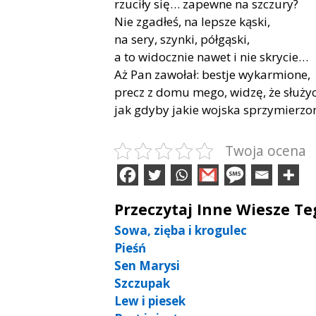
rzuciły się… zapewne na szczury?
Nie zgadłeś, na lepsze kąski,
na sery, szynki, półgąski,
a to widocznie nawet i nie skrycie…
Aż Pan zawołał: bestje wykarmione,
precz z domu mego, widzę, że służyc
jak gdyby jakie wojska sprzymierzo
Twoja ocena
Przeczytaj Inne Wiesze T
Sowa, zięba i krogulec
Pieśń
Sen Marysi
Szczupak
Lew i piesek