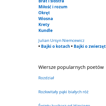
Brat i siostra
Miłość i rozum
Okręt
Wiosna
Krety
Kundle
Julian Ursyn Niemcewicz
•
Bajki o kotach
•
Bajki o zwierzę
Wiersze popularnych poetów
Rozdział
Rozkwitały pąki białych róż
Święty kucharz od Hipciego