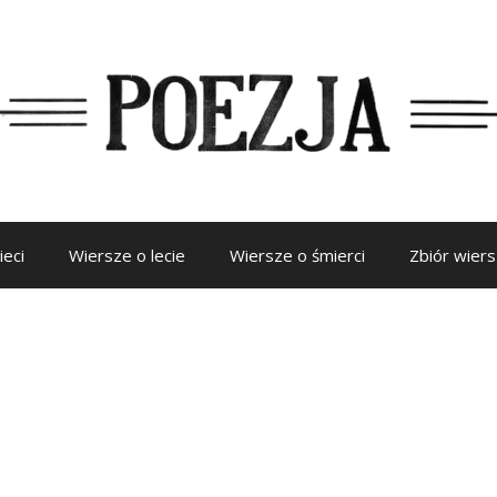
ieci
Wiersze o lecie
Wiersze o śmierci
Zbiór wier