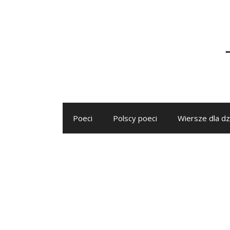
Przejdź
do
treści
Poeci
Polscy poeci
Wiersze dla dz