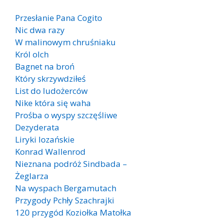
Przesłanie Pana Cogito
Nic dwa razy
W malinowym chruśniaku
Król olch
Bagnet na broń
Który skrzywdziłeś
List do ludożerców
Nike która się waha
Prośba o wyspy szczęśliwe
Dezyderata
Liryki lozańskie
Konrad Wallenrod
Nieznana podróż Sindbada –
Żeglarza
Na wyspach Bergamutach
Przygody Pchły Szachrajki
120 przygód Koziołka Matołka