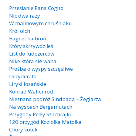
Przesłanie Pana Cogito
Nic dwa razy
W malinowym chruśniaku
Król olch
Bagnet na broń
Który skrzywdziłeś
List do ludożerców
Nike która się waha
Prośba o wyspy szczęśliwe
Dezyderata
Liryki lozańskie
Konrad Wallenrod
Nieznana podróż Sindbada – Żeglarza
Na wyspach Bergamutach
Przygody Pchły Szachrajki
120 przygód Koziołka Matołka
Chory kotek