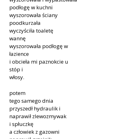
podłogę w kuchni
wyszorowała ściany
poodkurzała
wyczyściła toaletę
wannę
wyszorowała podłogę w
łazience
i obcieła mi paznokcie u
stóp i
włosy.
potem
tego samego dnia
przyszedł hydraulik i
naprawił zlewozmywak
i spłuczkę
a człowiek z gazowni