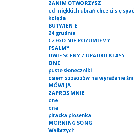
ZANIM OTWORZYSZ
od miękkich ubrań chce ci się spa
kolęda
BUTWIENIE
24 grudnia
CZEGO NIE ROZUMIEMY
PSALMY
DWIE SCENY Z UPADKU KLASY
ONE
puste słoneczniki
osiem sposobów na wyrażenie śn
MÓWI JA
ZAPROŚ MNIE
one
ona
piracka piosenka
MORNING SONG
Wałbrzych