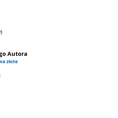
)
ego Autora
wa złote
k