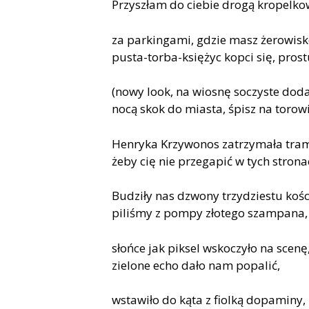
Przyszłam do ciebie drogą kropelko
za parkingami, gdzie masz żerowisk
pusta-torba-księżyc kopci się, prost
(nowy look, na wiosnę soczyste doda
nocą skok do miasta, śpisz na torow
Henryka Krzywonos zatrzymała tra
żeby cię nie przegapić w tych strona
Budziły nas dzwony trzydziestu kośc
piliśmy z pompy złotego szampana,
słońce jak piksel wskoczyło na scenę
zielone echo dało nam popalić,
wstawiło do kąta z fiolką dopaminy,