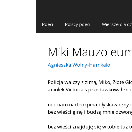
Poeci
Polscy poeci
Wiersze dla dz
Miki Mauzoleu
Agnieszka Wolny-Hamkało
Policja walczy z zimą, Miko, Złote Gl
aniołek Victoria’s przedawkował znó
noc nam nad rozpina błyskawiczny 
bez wieści ginę i budzą mnie dzwon
bez wieści znajduję się w tobie tuż t