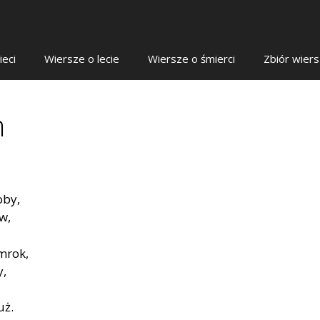
ieci
Wiersze o lecie
Wiersze o śmierci
Zbiór wier
m
oby,
w,
mrok,
y,
uż.