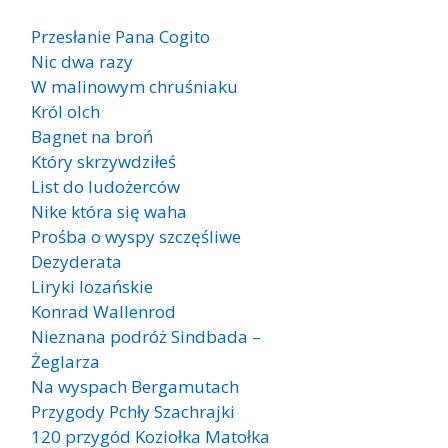
Przesłanie Pana Cogito
Nic dwa razy
W malinowym chruśniaku
Król olch
Bagnet na broń
Który skrzywdziłeś
List do ludożerców
Nike która się waha
Prośba o wyspy szczęśliwe
Dezyderata
Liryki lozańskie
Konrad Wallenrod
Nieznana podróż Sindbada –
Żeglarza
Na wyspach Bergamutach
Przygody Pchły Szachrajki
120 przygód Koziołka Matołka