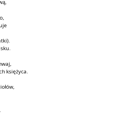
wą,
o,
uje
tki).
isku.
mwaj,
ch księżyca.
iołów,
,