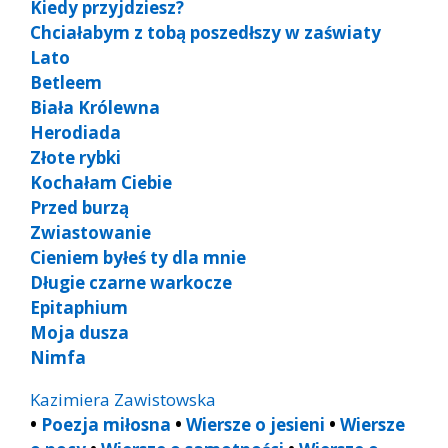
Kiedy przyjdziesz?
Chciałabym z tobą poszedłszy w zaświaty
Lato
Betleem
Biała Królewna
Herodiada
Złote rybki
Kochałam Ciebie
Przed burzą
Zwiastowanie
Cieniem byłeś ty dla mnie
Długie czarne warkocze
Epitaphium
Moja dusza
Nimfa
Kazimiera Zawistowska
•
Poezja miłosna
•
Wiersze o jesieni
•
Wiersze