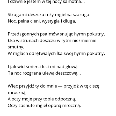
I dziwnie jestem w tej nocy samotna…
Strugami deszczu mży mgielna szaruga.
Noc, pełna cieni, wystygła i długa,
Przedzgonnych psalmów snując hymn pokutny,
Łka w strunach deszczu w rytm niezmiernie
smutny,
W mgłach odrętwiałych łka swój hymn pokutny.
I jak wid śmierci leci mi nad głową
Ta noc rozgrana ulewą deszczową…
Więc przyjdź ty do mnie — przyjdź w tę ciszę
mroczną,
A oczy moje przy tobie odpoczną,
Oczy zasnute mgieł oponą mroczną.