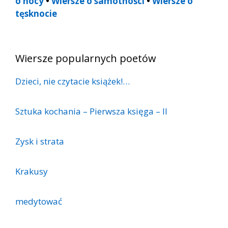
o nocy
•
Wiersze o samotności
•
Wiersze o
tęsknocie
Wiersze popularnych poetów
Dzieci, nie czytacie książek!…
Sztuka kochania – Pierwsza księga – II
Zysk i strata
Krakusy
medytować