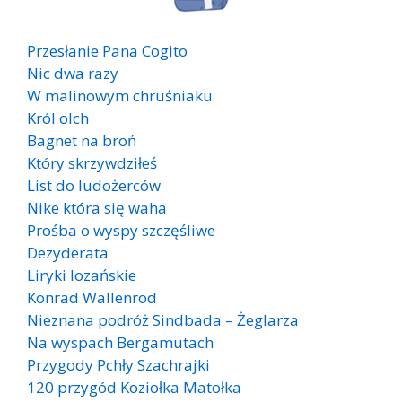
Przesłanie Pana Cogito
Nic dwa razy
W malinowym chruśniaku
Król olch
Bagnet na broń
Który skrzywdziłeś
List do ludożerców
Nike która się waha
Prośba o wyspy szczęśliwe
Dezyderata
Liryki lozańskie
Konrad Wallenrod
Nieznana podróż Sindbada – Żeglarza
Na wyspach Bergamutach
Przygody Pchły Szachrajki
120 przygód Koziołka Matołka