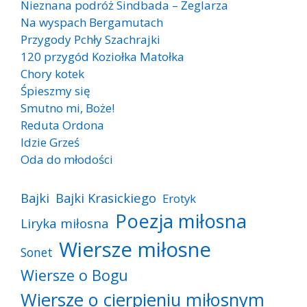
Nieznana podróż Sindbada – Żeglarza
Na wyspach Bergamutach
Przygody Pchły Szachrajki
120 przygód Koziołka Matołka
Chory kotek
Śpieszmy się
Smutno mi, Boże!
Reduta Ordona
Idzie Grześ
Oda do młodości
Bajki
Bajki Krasickiego
Erotyk
Poezja miłosna
Liryka miłosna
Wiersze miłosne
Sonet
Wiersze o Bogu
Wiersze o cierpieniu miłosnym