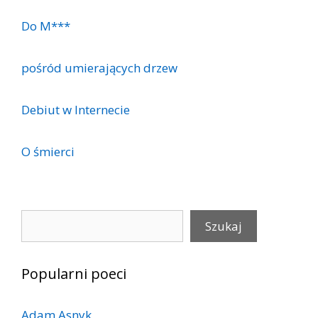
Do M***
pośród umierających drzew
Debiut w Internecie
O śmierci
Szukaj
Szukaj
Popularni poeci
Adam Asnyk