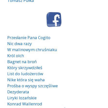
Tomasz Pułka
Przesłanie Pana Cogito
Nic dwa razy
W malinowym chruśniaku
Król olch
Bagnet na broń
Który skrzywdziłeś
List do ludożerców
Nike która się waha
Prośba o wyspy szczęśliwe
Dezyderata
Liryki lozańskie
Konrad Wallenrod