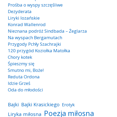
Prośba o wyspy szczęśliwe
Dezyderata
Liryki lozańskie
Konrad Wallenrod
Nieznana podróż Sindbada – Żeglarza
Na wyspach Bergamutach
Przygody Pchły Szachrajki
120 przygód Koziołka Matołka
Chory kotek
Śpieszmy się
Smutno mi, Boże!
Reduta Ordona
Idzie Grześ
Oda do młodości
Bajki
Bajki Krasickiego
Erotyk
Poezja miłosna
Liryka miłosna