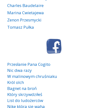
Charles Baudelaire
Marina Cwietajewa
Zenon Przesmycki
Tomasz Pułka
Przesłanie Pana Cogito
Nic dwa razy
W malinowym chruśniaku
Król olch
Bagnet na broń
Który skrzywdziłeś
List do ludożerców
Nike która się waha