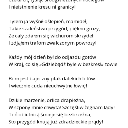
I nieistnienie kresu ni granicy!
Tylem ja wyśnił oślepień, mamideł,
Takie szaleństwo przygód, piękno grozy,
Że cały zdałem się wichurom skrzydeł
I zdjąłem trafom zwalczonym powrozy!
Każdy mój dzień był do odjazdu gotów
W kraj, co się »Gdziebądź byle w bezkres!» zowie
—
Bom jest bajeczny ptak dalekich lotów
I wiecznie cuda nieuchwytne łowię!
Dzikie marzenie, orlica drapieżna,
W szpony mnie chwyta! Szczęśliw żegnam lądy!
Toń obietnicą śmieje się bezbrzeżna,
Sto przygód knują już zdradzieckie prądy!