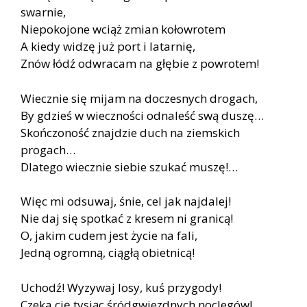
swarnie,
Niepokojone wciąż zmian kołowrotem
A kiedy widzę już port i latarnię,
Znów łódź odwracam na głębie z powrotem!
Wiecznie się mijam na doczesnych drogach,
By gdzieś w wieczności odnaleść swą duszę…
Skończoność znajdzie duch na ziemskich
progach…
Dlatego wiecznie siebie szukać muszę!…
Więc mi odsuwaj, śnie, cel jak najdalej!
Nie daj się spotkać z kresem ni granicą!
O, jakim cudem jest życie na fali,
Jedną ogromną, ciągłą obietnicą!
Uchodź! Wyzywaj losy, kuś przygody!
Czeka cię tysiąc śródgwiezdnych noclegów!