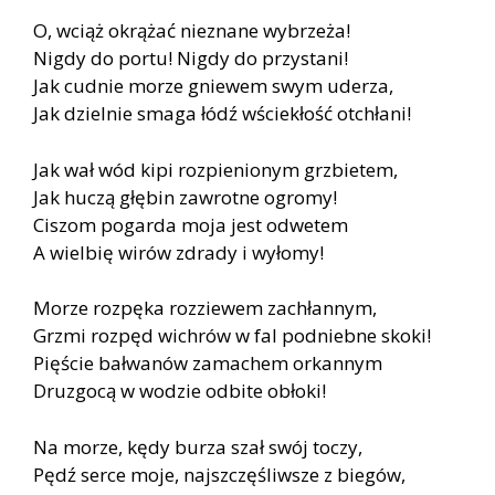
O, wciąż okrążać nieznane wybrzeża!
Nigdy do portu! Nigdy do przystani!
Jak cudnie morze gniewem swym uderza,
Jak dzielnie smaga łódź wściekłość otchłani!
Jak wał wód kipi rozpienionym grzbietem,
Jak huczą głębin zawrotne ogromy!
Ciszom pogarda moja jest odwetem
A wielbię wirów zdrady i wyłomy!
Morze rozpęka rozziewem zachłannym,
Grzmi rozpęd wichrów w fal podniebne skoki!
Pięście bałwanów zamachem orkannym
Druzgocą w wodzie odbite obłoki!
Na morze, kędy burza szał swój toczy,
Pędź serce moje, najszczęśliwsze z biegów,