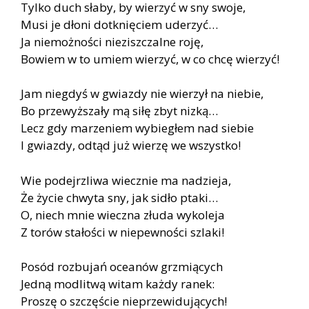
Tylko duch słaby, by wierzyć w sny swoje,
Musi je dłoni dotknięciem uderzyć…
Ja niemożności nieziszczalne roję,
Bowiem w to umiem wierzyć, w co chcę wierzyć!
Jam niegdyś w gwiazdy nie wierzył na niebie,
Bo przewyższały mą siłę zbyt nizką…
Lecz gdy marzeniem wybiegłem nad siebie
I gwiazdy, odtąd już wierzę we wszystko!
Wie podejrzliwa wiecznie ma nadzieja,
Że życie chwyta sny, jak sidło ptaki…
O, niech mnie wieczna złuda wykoleja
Z torów stałości w niepewności szlaki!
Posód rozbujań oceanów grzmiących
Jedną modlitwą witam każdy ranek:
Proszę o szczęście nieprzewidujących!