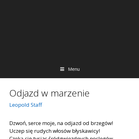
Menu
Odjazd w marzenie
Leopold Staff
Dzwoń, serce moje, na odjazd od brzegów!
Uczep się rudych włosów błyskawicy!
Czeka cię tysiąc śródgwiezdnych noclegów