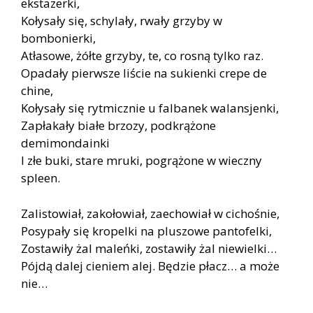
ekstazerki,
Kołysały się, schylały, rwały grzyby w
bombonierki,
Atłasowe, żółte grzyby, te, co rosną tylko raz.
Opadały pierwsze liście na sukienki crepe de
chine,
Kołysały się rytmicznie u falbanek walansjenki,
Zapłakały białe brzozy, podkrążone
demimondainki
I złe buki, stare mruki, pogrążone w wieczny
spleen.
Zalistowiał, zakołowiał, zaechowiał w cichośnie,
Posypały się kropelki na pluszowe pantofelki,
Zostawiły żal maleńki, zostawiły żal niewielki…
Pójdą dalej cieniem alej. Będzie płacz… a może
nie…