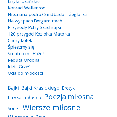
Liryki lozańskie
Konrad Wallenrod
Nieznana podróż Sindbada – Żeglarza
Na wyspach Bergamutach
Przygody Pchły Szachrajki
120 przygód Koziołka Matołka
Chory kotek
Śpieszmy się
Smutno mi, Boże!
Reduta Ordona
Idzie Grześ
Oda do młodości
Bajki
Bajki Krasickiego
Erotyk
Poezja miłosna
Liryka miłosna
Wiersze miłosne
Sonet