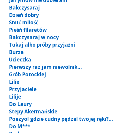
Ja rymów nie dobieram
Bakczysaraj
Dzień dobry
Snuć miłość
Pieśń filaretów
Bakczysaraj w nocy
Tukaj albo próby przyjaźni
Burza
Ucieczka
Pierwszy raz jam niewolnik…
Grób Potockiej
Lilie
Przyjaciele
Lilije
Do Laury
Stepy Akermańskie
Poezyo! gdzie cudny pędzel twojej ręki?…
Do M***