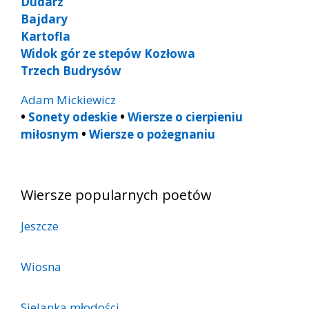
Dudarz
Bajdary
Kartofla
Widok gór ze stepów Kozłowa
Trzech Budrysów
Adam Mickiewicz
•
Sonety odeskie
•
Wiersze o cierpieniu
miłosnym
•
Wiersze o pożegnaniu
Wiersze popularnych poetów
Jeszcze
Wiosna
Sielanka młodości