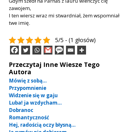
Gdym szedł na Parnas z lauru wieńczyć cię
zawojem,
I ten wiersz wraz mi stwardniał, żem wspomniał
twe imię.
5/5 - (1 głosów)
Przeczytaj Inne Wiesze Tego
Autora
Mówię z sobą…
Przypomnienie
Widzenie się w gaju
Luba! ja wzdycham…
Dobranoc
Romantyczność
Hej, radością oczy błysną…