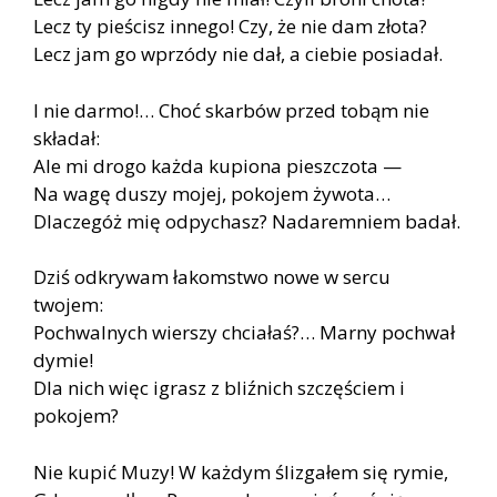
Lecz ty pieścisz innego! Czy, że nie dam złota?
Lecz jam go wprzódy nie dał, a ciebie posiadał.
I nie darmo!… Choć skarbów przed tobąm nie
składał:
Ale mi drogo każda kupiona pieszczota —
Na wagę duszy mojej, pokojem żywota…
Dlaczegóż mię odpychasz? Nadaremniem badał.
Dziś odkrywam łakomstwo nowe w sercu
twojem:
Pochwalnych wierszy chciałaś?… Marny pochwał
dymie!
Dla nich więc igrasz z bliźnich szczęściem i
pokojem?
Nie kupić Muzy! W każdym ślizgałem się rymie,