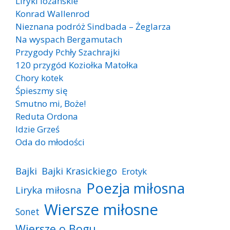
Liryki lozańskie
Konrad Wallenrod
Nieznana podróż Sindbada – Żeglarza
Na wyspach Bergamutach
Przygody Pchły Szachrajki
120 przygód Koziołka Matołka
Chory kotek
Śpieszmy się
Smutno mi, Boże!
Reduta Ordona
Idzie Grześ
Oda do młodości
Bajki
Bajki Krasickiego
Erotyk
Poezja miłosna
Liryka miłosna
Wiersze miłosne
Sonet
Wiersze o Bogu