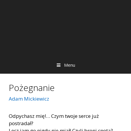
Menu
Pożegnanie
Adam Mickiewicz
Odpychasz mię!… Czym twoje serce już
postradał?
Lecz jam go nigdy nie miał! Czyli broni cnota?