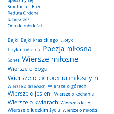
Śpieszmy się
Smutno mi, Boże!
Reduta Ordona
Idzie Grześ
Oda do młodości
Bajki
Bajki Krasickiego
Erotyk
Poezja miłosna
Liryka miłosna
Wiersze miłosne
Sonet
Wiersze o Bogu
Wiersze o cierpieniu miłosnym
Wiersze o górach
Wiersze o drzewach
Wiersze o jesieni
Wiersze o kochaniu
Wiersze o kwiatach
Wiersze o lecie
Wiersze o ludzkim życiu
Wiersze o miłości