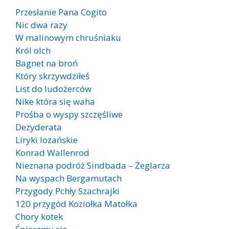
Przesłanie Pana Cogito
Nic dwa razy
W malinowym chruśniaku
Król olch
Bagnet na broń
Który skrzywdziłeś
List do ludożerców
Nike która się waha
Prośba o wyspy szczęśliwe
Dezyderata
Liryki lozańskie
Konrad Wallenrod
Nieznana podróż Sindbada – Żeglarza
Na wyspach Bergamutach
Przygody Pchły Szachrajki
120 przygód Koziołka Matołka
Chory kotek