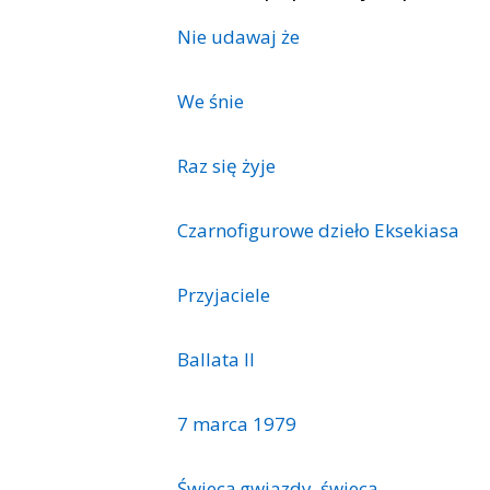
Nie udawaj że
We śnie
Raz się żyje
Czarnofigurowe dzieło Eksekiasa
Przyjaciele
Ballata II
7 marca 1979
Świecą gwiazdy, świecą