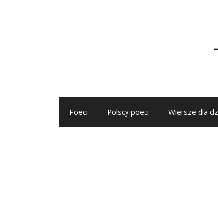
Przejdź
do
treści
Poeci
Polscy poeci
Wiersze dla dz