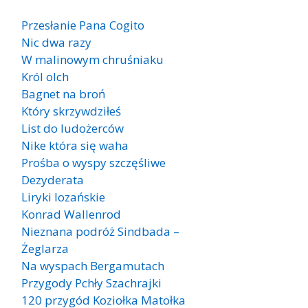
Przesłanie Pana Cogito
Nic dwa razy
W malinowym chruśniaku
Król olch
Bagnet na broń
Który skrzywdziłeś
List do ludożerców
Nike która się waha
Prośba o wyspy szczęśliwe
Dezyderata
Liryki lozańskie
Konrad Wallenrod
Nieznana podróż Sindbada –
Żeglarza
Na wyspach Bergamutach
Przygody Pchły Szachrajki
120 przygód Koziołka Matołka