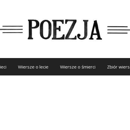
ieci
Wiersze o lecie
Wiersze o śmierci
Zbiór wier