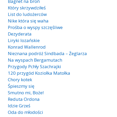
Bagnet na broń
Który skrzywdziłeś
List do ludożerców
Nike która się waha
Prośba o wyspy szczęśliwe
Dezyderata
Liryki lozańskie
Konrad Wallenrod
Nieznana podróż Sindbada – Żeglarza
Na wyspach Bergamutach
Przygody Pchły Szachrajki
120 przygód Koziołka Matołka
Chory kotek
Śpieszmy się
Smutno mi, Boże!
Reduta Ordona
Idzie Grześ
Oda do młodości