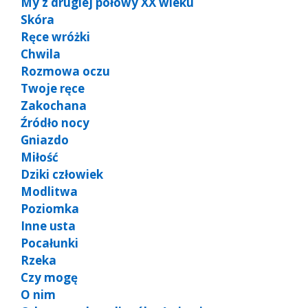
My z drugiej połowy XX wieku
Skóra
Ręce wróżki
Chwila
Rozmowa oczu
Twoje ręce
Zakochana
Źródło nocy
Gniazdo
Miłość
Dziki człowiek
Modlitwa
Poziomka
Inne usta
Pocałunki
Rzeka
Czy mogę
O nim