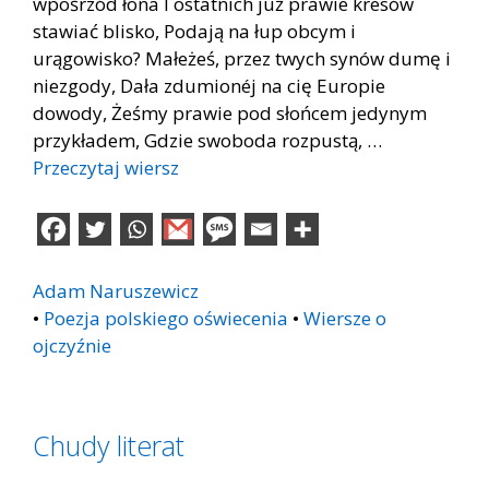
wpośrzód łona I ostatnich już prawie kresów
stawiać blisko, Podają na łup obcym i
urągowisko? Małeżeś, przez twych synów dumę i
niezgody, Dała zdumionéj na cię Europie
dowody, Żeśmy prawie pod słońcem jedynym
przykładem, Gdzie swoboda rozpustą, …
Przeczytaj wiersz
Adam Naruszewicz
•
Poezja polskiego oświecenia
•
Wiersze o
ojczyźnie
Chudy literat