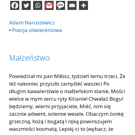
Adam Naruszewicz
•
Poezja oświeceniowa
Małżeństwo
Powiedział mi pan Miłosz, tydzień temu trzeci, Że
téż nakoniec przyszło zamyśléć waszeci Po
długim kawalerstwie o małżeńskim stanie, Mości
wielce w mym sercu ryty Kilianie! Chwałaż Bogu!
będziemy, wierni przyjaciele, Miéć, nim się
zacznie adwent, solenne wesele. Obaczym żonkę
grzeczną, hożą i bogatą I ręką powinszujem
waszmości kosmatą. Lepiéj-ci to (wybacz, że