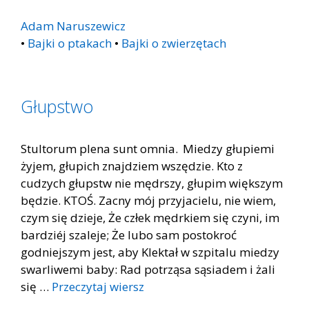
Adam Naruszewicz
•
Bajki o ptakach
•
Bajki o zwierzętach
Głupstwo
Stultorum plena sunt omnia. Miedzy głupiemi
żyjem, głupich znajdziem wszędzie. Kto z
cudzych głupstw nie mędrszy, głupim większym
będzie. KTOŚ. Zacny mój przyjacielu, nie wiem,
czym się dzieje, Że człek mędrkiem się czyni, im
bardziéj szaleje; Że lubo sam postokroć
godniejszym jest, aby Klektał w szpitalu miedzy
swarliwemi baby: Rad potrząsa sąsiadem i żali
się …
Przeczytaj wiersz