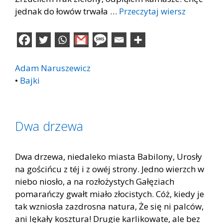
jednak do łowów trwała …
Przeczytaj wiersz
Adam Naruszewicz
•
Bajki
Dwa drzewa
Dwa drzewa, niedaleko miasta Babilony, Urosły
na gościńcu z téj i z owéj strony. Jedno wierzch w
niebo niosło, a na rozłożystych Gałęziach
pomarańczy gwałt miało złocistych. Cóż, kiedy je
tak wzniosła zazdrosna natura, Że się ni palców,
ani lękały kosztura! Drugie karlikowate, ale bez