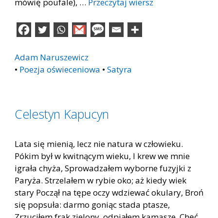
mówię poufale), …
Przeczytaj wiersz
Adam Naruszewicz
•
Poezja oświeceniowa
•
Satyra
Celestyn Kapucyn
Lata się mienią, lecz nie natura w człowieku.
Pókim był w kwitnącym wieku, I krew we mnie
igrała chyża, Sprowadzałem wyborne fuzyjki z
Paryża. Strzelałem w rybie oko; aż kiedy wiek
stary Począł na tępe oczy wdziewać okulary, Broń
się popsuła: darmo goniąc stada ptasze,
Zrzuciłem frak zielony, odpiąłem kamasze. Chęć