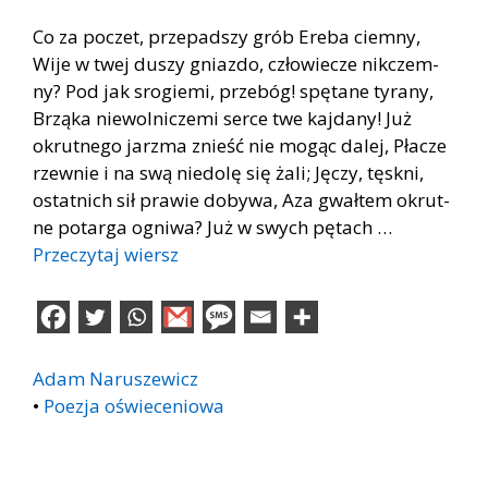
Co za po­czet, prze­pad­szy grób Ere­ba ciem­ny,
Wije w twej du­szy gniaz­do, czło­wie­cze nik­czem­
ny? Pod jak sro­gie­mi, prze­bóg! spę­ta­ne ty­ra­ny,
Brzą­ka nie­wol­ni­cze­mi ser­ce twe kaj­da­ny! Już
okrut­ne­go jarz­ma znieść nie mo­gąc da­lej, Pła­cze
rzew­nie i na swą nie­do­lę się żali; Ję­czy, tę­sk­ni,
ostat­nich sił pra­wie do­by­wa, Aza gwał­tem okrut­
ne po­tar­ga ogni­wa? Już w swych pę­tach …
Przeczytaj wiersz
Adam Naruszewicz
•
Poezja oświeceniowa