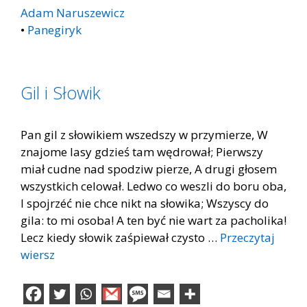
Adam Naruszewicz
•
Panegiryk
Gil i Słowik
Pan gil z słowikiem wszedszy w przymierze, W
znajome lasy gdzieś tam wędrował; Pierwszy
miał cudne nad spodziw pierze, A drugi głosem
wszystkich celował. Ledwo co weszli do boru oba,
I spojrzéć nie chce nikt na słowika; Wszyscy do
gila: to mi osoba! A ten być nie wart za pacholika!
Lecz kiedy słowik zaśpiewał czysto …
Przeczytaj
wiersz