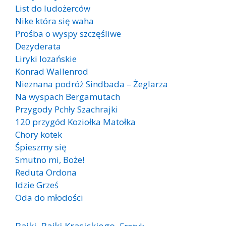
List do ludożerców
Nike która się waha
Prośba o wyspy szczęśliwe
Dezyderata
Liryki lozańskie
Konrad Wallenrod
Nieznana podróż Sindbada – Żeglarza
Na wyspach Bergamutach
Przygody Pchły Szachrajki
120 przygód Koziołka Matołka
Chory kotek
Śpieszmy się
Smutno mi, Boże!
Reduta Ordona
Idzie Grześ
Oda do młodości
Bajki
Bajki Krasickiego