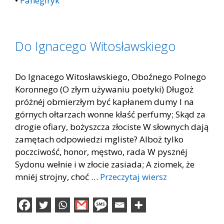
•
Panegiryk
Do Ignacego Witosławskiego
Do Ignacego Witosławskiego, Oboźnego Polnego
Koronnego (O złym używaniu poetyki) Długoż
próżnéj obmierzłym być kapłanem dumy I na
górnych ołtarzach wonne kłaść perfumy; Skąd za
drogie ofiary, bożyszcza złociste W słownych dają
zamętach odpowiedzi mgliste? Alboż tylko
poczciwość, honor, męstwo, rada W pysznéj
Sydonu wełnie i w złocie zasiada; A ziomek, że
mniéj strojny, choć …
Przeczytaj wiersz