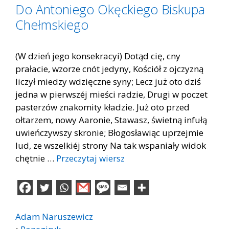
Do Antoniego Okęckiego Biskupa
Chełmskiego
(W dzień jego konsekracyi) Dotąd cię, cny
prałacie, wzorze cnót jedyny, Kościół z ojczyzną
liczył miedzy wdzięczne syny; Lecz już oto dziś
jedna w pierwszéj mieści radzie, Drugi w poczet
pasterzów znakomity kładzie. Już oto przed
ołtarzem, nowy Aaronie, Stawasz, świetną infułą
uwieńczywszy skronie; Błogosławiąc uprzejmie
lud, ze wszelkiéj strony Na tak wspaniały widok
chętnie …
Przeczytaj wiersz
Adam Naruszewicz