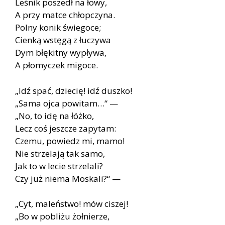
Le­śnik po­szedł na łowy,
A przy mat­ce chłop­czy­na.
Po­lny ko­nik świe­go­ce;
Cien­ką wstę­gą z łu­czy­wa
Dym błę­kit­ny wy­pły­wa,
A pło­my­czek mi­go­ce.
„Idź spać, dzie­cię! idź dusz­ko!
„Sama ojca po­wi­tam…“ —
„No, to idę na łóż­ko,
Lecz coś jesz­cze za­py­tam:
Cze­mu, po­wiedz mi, mamo!
Nie strze­la­ją tak samo,
Jak to w le­cie strze­la­li?
Czy już nie­ma Mo­ska­li?“ —
„Cyt, ma­leń­stwo! mów ci­szej!
„Bo w po­bli­żu żoł­nie­rze,