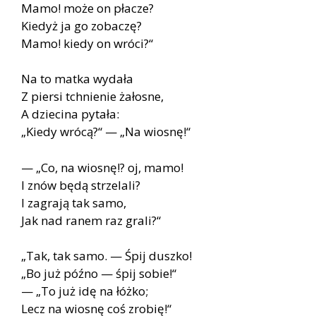
Mamo! może on pła­cze?
Kie­dyż ja go zo­ba­czę?
Mamo! kie­dy on wró­ci?“
Na to mat­ka wy­da­ła
Z pier­si tchnie­nie ża­ło­sne,
A dzie­ci­na py­ta­ła:
„Kie­dy wró­cą?“ — „Na wio­snę!“
— „Co, na wio­snę!? oj, mamo!
I znów będą strze­la­li?
I za­gra­ją tak samo,
Jak nad ra­nem raz gra­li?“
„Tak, tak samo. — Śpij dusz­ko!
„Bo już póź­no — śpij so­bie!“
— „To już idę na łóż­ko;
Lecz na wio­snę coś zro­bię!“