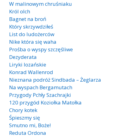
W malinowym chruśniaku
Król olch
Bagnet na broń
Który skrzywdziłeś
List do ludożerców
Nike która się waha
Prośba o wyspy szczęśliwe
Dezyderata
Liryki lozańskie
Konrad Wallenrod
Nieznana podróż Sindbada – Żeglarza
Na wyspach Bergamutach
Przygody Pchły Szachrajki
120 przygód Koziołka Matołka
Chory kotek
Śpieszmy się
Smutno mi, Boże!
Reduta Ordona