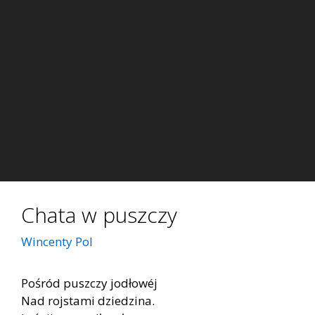
Chata w puszczy
Wincenty Pol
Po­śród pusz­czy jo­dło­wéj
Nad roj­sta­mi dzie­dzi­na.