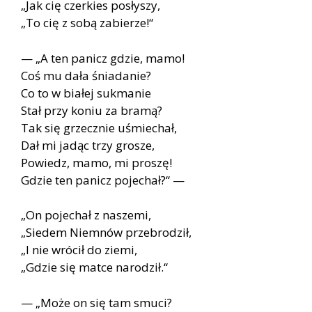
„Jak cię czer­kies po­sły­szy,
„To cię z sobą za­bie­rze!“
— „A ten pa­nicz gdzie, mamo!
Coś mu dała śnia­da­nie?
Co to w bia­łej suk­ma­nie
Stał przy ko­niu za bra­mą?
Tak się grzecz­nie uśmie­chał,
Dał mi ja­dąc trzy gro­sze,
Po­wiedz, mamo, mi pro­szę!
Gdzie ten pa­nicz po­je­chał?“ —
„On po­je­chał z na­sze­mi,
„Sie­dem Nie­mnów prze­bro­dził,
„I nie wró­cił do zie­mi,
„Gdzie się mat­ce na­ro­dził.“
— „Może on się tam smu­ci?