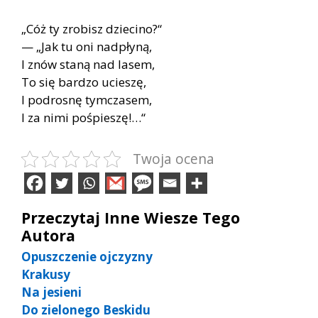
„Cóż ty zro­bisz dzie­ci­no?“
— „Jak tu oni nad­pły­ną,
I znów sta­ną nad la­sem,
To się bar­dzo ucie­szę,
I pod­ro­snę tym­cza­sem,
I za nimi po­śpie­szę!…“
Twoja ocena
Przeczytaj Inne Wiesze Tego
Autora
Opuszczenie ojczyzny
Krakusy
Na jesieni
Do zielonego Beskidu