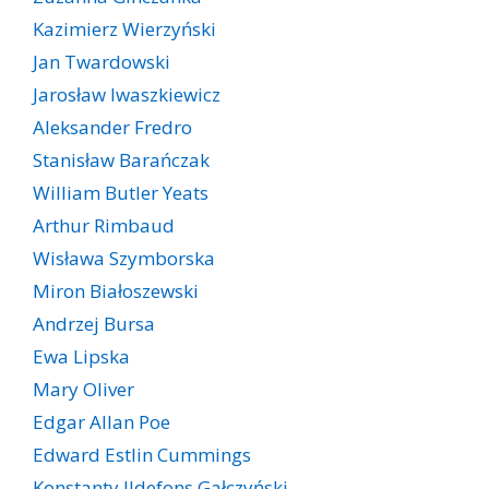
Kazimierz Wierzyński
Jan Twardowski
Jarosław Iwaszkiewicz
Aleksander Fredro
Stanisław Barańczak
William Butler Yeats
Arthur Rimbaud
Wisława Szymborska
Miron Białoszewski
Andrzej Bursa
Ewa Lipska
Mary Oliver
Edgar Allan Poe
Edward Estlin Cummings
Konstanty Ildefons Gałczyński