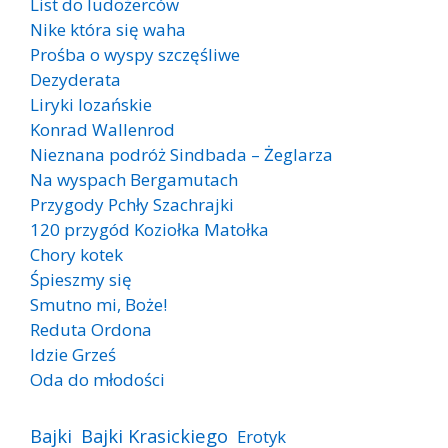
List do ludożerców
Nike która się waha
Prośba o wyspy szczęśliwe
Dezyderata
Liryki lozańskie
Konrad Wallenrod
Nieznana podróż Sindbada – Żeglarza
Na wyspach Bergamutach
Przygody Pchły Szachrajki
120 przygód Koziołka Matołka
Chory kotek
Śpieszmy się
Smutno mi, Boże!
Reduta Ordona
Idzie Grześ
Oda do młodości
Bajki
Bajki Krasickiego
Erotyk