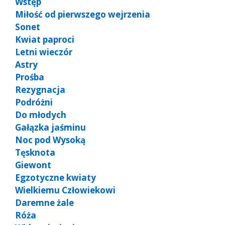
Wstęp
Miłość od pierwszego wejrzenia
Sonet
Kwiat paproci
Letni wieczór
Astry
Prośba
Rezygnacja
Podróżni
Do młodych
Gałązka jaśminu
Noc pod Wysoką
Tęsknota
Giewont
Egzotyczne kwiaty
Wielkiemu Człowiekowi
Daremne żale
Róża