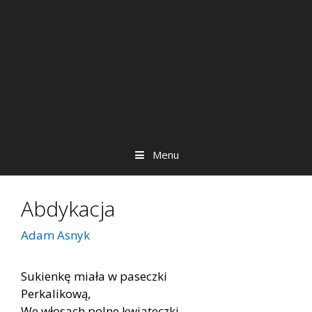
Menu
Abdykacja
Adam Asnyk
Sukienkę miała w paseczki
Perkalikową,
We włosach polne kwiateczki,