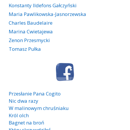
Konstanty Ildefons Gałczyński
Maria Pawlikowska-Jasnorzewska
Charles Baudelaire
Marina Cwietajewa
Zenon Przesmycki
Tomasz Pułka
Przesłanie Pana Cogito
Nic dwa razy
W malinowym chruśniaku
Król olch
Bagnet na broń
Który skrzywdziłeś