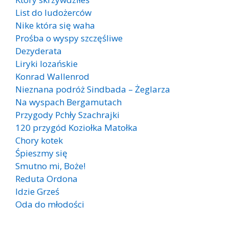
List do ludożerców
Nike która się waha
Prośba o wyspy szczęśliwe
Dezyderata
Liryki lozańskie
Konrad Wallenrod
Nieznana podróż Sindbada – Żeglarza
Na wyspach Bergamutach
Przygody Pchły Szachrajki
120 przygód Koziołka Matołka
Chory kotek
Śpieszmy się
Smutno mi, Boże!
Reduta Ordona
Idzie Grześ
Oda do młodości